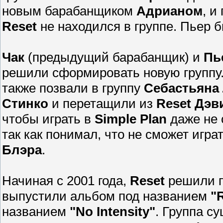
новым барабанщиком
Адрианом
, и
Reset
не находился в группе.
Пьер б
Чак
(предыдущий барабанщик) и
Пь
решили сформировать новую группу
также позвали в группу
Себастьяна
Стинко
и перетащили из
Reset
Дэв
чтобы играть в
Simple Plan
даже н
е
так как понимал, что не сможет игра
Блэра
.
Начиная с 2001 года,
Reset
решили пр
выпустили альбом под названием
"
названием
"No Intensity"
.
Группа су