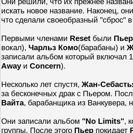
Они решили, что их прежнее названи
искать новое название.
Наконец, он
что сделали своеобразный "сброс" в
Первыми членами
Reset
были
Пьер
вокал),
Чарльз Комо
(барабаны) и
Ж
записали альбом который включал 
Away
и
Concern
).
Несколько лет спустя,
Жан-Себасть
за бесконечных драк с Пьером
.
Посл
Вайта
, барабанщика из Ванкувера, 
Они записали альбом
"No Limits"
, 
группы.
После этого
Пьер
покидает