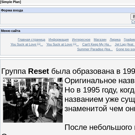
[
Simple Plan
]
Форма входа
В
Ст
Меню сайта
Главная страница
Информация
Интересное
Магазин
Лирика
График
You Suck at Love ...
You Suck at Love ...
Can't Keep My Ha...
Jet Lag (feat.
Summer Paradise (fea...
Gone too soon
Группа
Reset
была образована в 1993
Оригинальное наз
Но в 1995 году, ког
названием уже суще
знаменитой чем он
После небольшого 