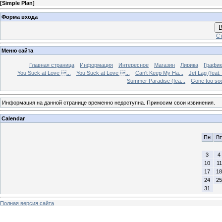
[
Simple Plan
]
Форма входа
В
Ст
Меню сайта
Главная страница
Информация
Интересное
Магазин
Лирика
График
You Suck at Love ...
You Suck at Love ...
Can't Keep My Ha...
Jet Lag (feat.
Summer Paradise (fea...
Gone too soon
Информация на данной странице временно недоступна. Приносим свои извинения.
Calendar
Пн
Вт
3
4
10
11
17
18
24
25
31
Полная версия сайта