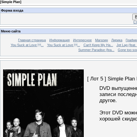
[
Simple Plan
]
Форма входа
В
Ст
Меню сайта
Главная страница
Информация
Интересное
Магазин
Лирика
График
You Suck at Love ...
You Suck at Love ...
Can't Keep My Ha...
Jet Lag (feat.
Summer Paradise (fea...
Gone too soon
[ Лот 5 ]
Simple Plan
DVD выпущенны
записи последн
другое.
Этот DVD можно
хорошей скидк