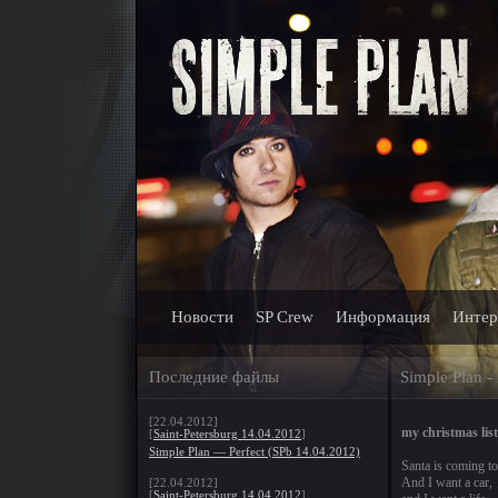
Новости
SP Crew
Информация
Интер
Последние файлы
Simple Plan -
[22.04.2012]
my christmas list
[
Saint-Petersburg 14.04.2012
]
Simple Plan — Perfect (SPb 14.04.2012)
Santa is coming to
And I want a car,
[22.04.2012]
[
Saint-Petersburg 14.04.2012
]