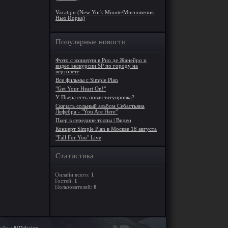
Vacation (New York Minute/Мнгновения
Нью Йорка)
Популярные новости
Фото с концерта в Рио де Жанейро и
видео экскурсии SP по городу на
вертолете
Все фильмы с Simple Plan
"Get Your Heart On!"
У Пьера есть новая татуировка?
Скачать сольный альбом Себастьяна
Лефебра - "You Are Here"
Пьер в середине толпы | Видео
Концерт Simple Plan в Москве 18 августа
"Fall For You" Live
Статистика
Онлайн всего:
1
Гостей:
1
Пользователей:
0