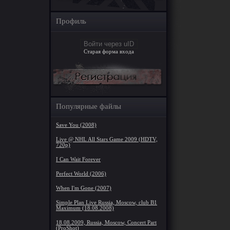
Профиль
Войти через uID
Старая форма входа
Популярные файлы
Save You (2008)
Live @ NHL All Stars Game 2009 (HDTV,
720p)
I Can Wait Forever
Perfect World (2006)
When I'm Gone (2007)
Simple Plan Live Russia, Moscow, club B1
Maximum (18.08.2008)
18.08.2009, Russia, Moscow, Concert Part
(ProShot)