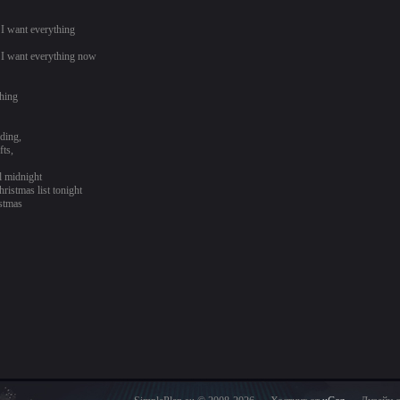
 I want everything
d I want everything now
hing
ding,
fts,
il midnight
ristmas list tonight
istmas