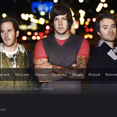
есное
Магазин
Лирика
Графика
Медиа
Форум
Конта
 My Christmas List | Текст песни
night