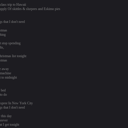
class trip to Hawaii
supply Of skittles & slurpees and Eskimo pies
s that I don't need
istmas
hing
t stop spending
fts,
ristmas list tonight
istmas
e away
 machine
t to midnight
y bed
to do
 spree In New York City
s that I don't need
 this day
orever
 I get tonight