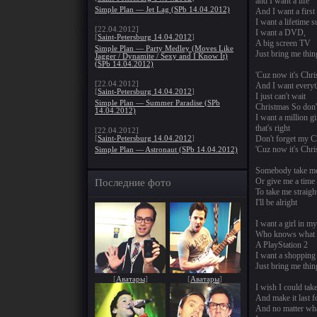
and I want a life
Simple Plan — Jet Lag (SPb 14.04.2012)
And I want a first 
I want a lifetime 
[22.04.2012]
I want a DVD,
[
Saint-Petersburg 14.04.2012
]
A big screen TV
Simple Plan — Party Medley (Moves Like
Just bring me thing
Jagger / Dynamite / Sexy and I Know It)
(SPb 14.04.2012)
'Cuz now it's Chr
[22.04.2012]
And I want everyt
[
Saint-Petersburg 14.04.2012
]
I just can't wait
Simple Plan — Summer Paradise (SPb
Christmas So don'
14.04.2012)
I want a million gi
that's right
[22.04.2012]
Don't forget my Ch
[
Saint-Petersburg 14.04.2012
]
'Cuz now it's Chr
Simple Plan — Astronaut (SPb 14.04.2012)
Somebody take m
Or give me a time
Последние фото
To take me straigh
I'll be alright
I want a girl in m
Who knows what 
A PlayStation 2
I want a shopping
Just bring me thing
[
Аватары
]
[
Аватары
]
I wish I could take
And make it last f
And no matter what