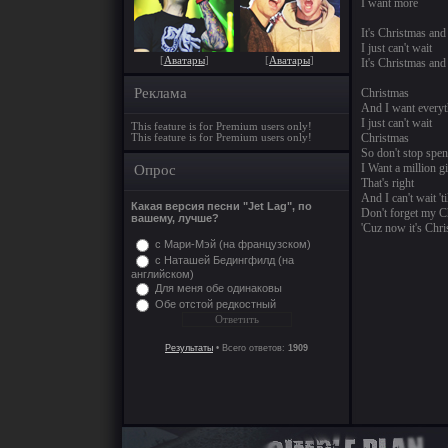
I want more
It's Christmas and
I just can't wait
[
Аватары
]
[
Аватары
]
It's Christmas an
Реклама
Christmas
And I want everyt
I just can't wait
This feature is for Premium users only!
Christmas
This feature is for Premium users only!
So don't stop spen
I Want a million gi
Опрос
That's right
And I can't wait 't
Какая версия песни "Jet Lag", по
Don't forget my Ch
вашему, лучше?
'Cuz now it's Chr
с Мари-Мэй (на французском)
с Наташей Бедингфилд (на
английском)
Для меня обе одинаковы
Обе отстой редкостный
Результаты
• Всего ответов:
1909