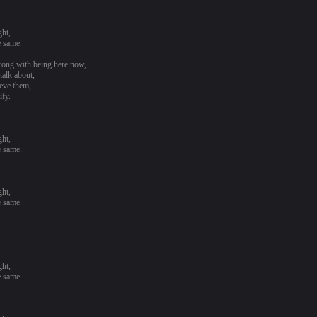
ght,
e same.
rong with being here now,
talk about,
ieve them,
ify.
ght,
e same.
ght,
e same.
ght,
e same.