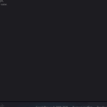
ght,
e same.