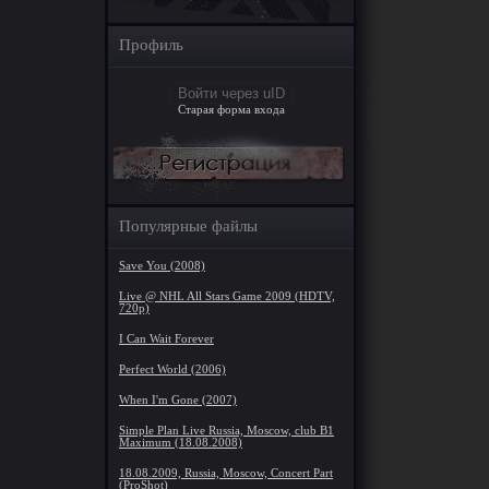
Профиль
Войти через uID
Старая форма входа
Популярные файлы
Save You (2008)
Live @ NHL All Stars Game 2009 (HDTV,
720p)
I Can Wait Forever
Perfect World (2006)
When I'm Gone (2007)
Simple Plan Live Russia, Moscow, club B1
Maximum (18.08.2008)
18.08.2009, Russia, Moscow, Concert Part
(ProShot)