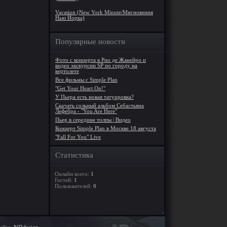
Vacation (New York Minute/Мнгновения
Нью Йорка)
Популярные новости
Фото с концерта в Рио де Жанейро и
видео экскурсии SP по городу на
вертолете
Все фильмы с Simple Plan
"Get Your Heart On!"
У Пьера есть новая татуировка?
Скачать сольный альбом Себастьяна
Лефебра - "You Are Here"
Пьер в середине толпы | Видео
Концерт Simple Plan в Москве 18 августа
"Fall For You" Live
Статистика
Онлайн всего:
1
Гостей:
1
Пользователей:
0