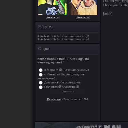
I fall for you, toni
I hope you feel th
[oooh]
[
Аватары
]
[
Аватары
]
Реклама
This feature is for Premium users only!
This feature is for Premium users only!
Опрос
Какая версия песни "Jet Lag", по
вашему, лучше?
с Мари-Мэй (на французском)
с Наташей Бедингфилд (на
английском)
Для меня обе одинаковы
Обе отстой редкостный
Результаты
• Всего ответов:
1909