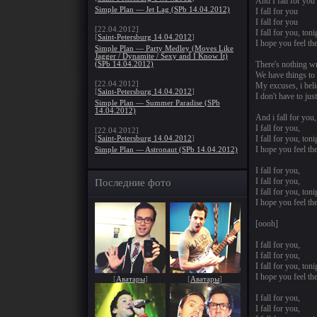
And I fall for you
Simple Plan — Jet Lag (SPb 14.04.2012)
I fall for you
I fall for you
[22.04.2012]
I fall for you, toni
[
Saint-Petersburg 14.04.2012
]
I hope you feel th
Simple Plan — Party Medley (Moves Like
Jagger / Dynamite / Sexy and I Know It)
There's nothing w
(SPb 14.04.2012)
We have things to 
[22.04.2012]
My excuses, i bel
[
Saint-Petersburg 14.04.2012
]
I don't have to just
Simple Plan — Summer Paradise (SPb
14.04.2012)
And i fall for you,
I fall for you,
[22.04.2012]
I fall for you, toni
[
Saint-Petersburg 14.04.2012
]
I hope you feel th
Simple Plan — Astronaut (SPb 14.04.2012)
I fall for you,
I fall for you,
Последние фото
I fall for you, toni
I hope you feel th
[oooh]
I fall for you,
I fall for you,
I fall for you, toni
I hope you feel th
[
Аватары
]
[
Аватары
]
I fall for you,
I fall for you,