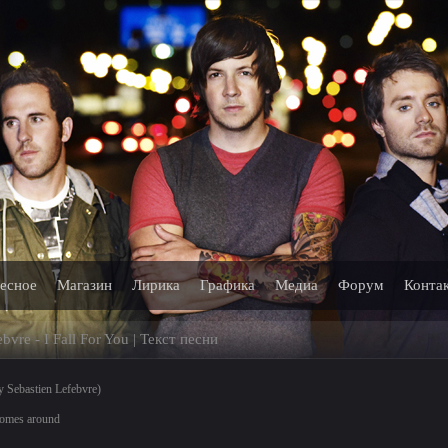
есное
Магазин
Лирика
Графика
Медиа
Форум
Конта
bvre - I Fall For You | Текст песни
y Sebastien Lefebvre)
 comes around