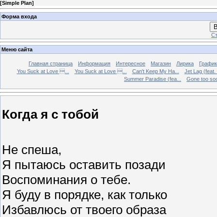
[
Simple Plan
]
Форма входа
В
Ст
Меню сайта
Главная страница
Информация
Интересное
Магазин
Лирика
График
You Suck at Love ...
You Suck at Love ...
Can't Keep My Ha...
Jet Lag (feat.
Summer Paradise (fea...
Gone too soon
Когда я с тобой
Не спеша,
Я пытаюсь оставить позади
Воспоминания о тебе.
Я буду в порядке, как только
Избавлюсь от твоего образа