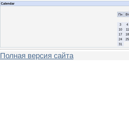
Calendar
Пн
Вт
3
4
10
11
17
18
24
25
31
Полная версия сайта