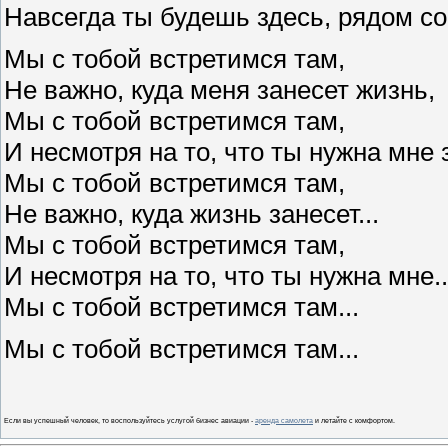
Навсегда ты будешь здесь, рядом со
Мы с тобой встретимся там,
Не важно, куда меня занесет жизнь,
Мы с тобой встретимся там,
И несмотря на то, что ты нужна мне 
Мы с тобой встретимся там,
Не важно, куда жизнь занесет...
Мы с тобой встретимся там,
И несмотря на то, что ты нужна мне..
Мы с тобой встретимся там...
Мы с тобой встретимся там...
Если вы успешный человек, то воспользуйтесь услугой бизнес авиации -
аренда самолета
и летайте с комфортом.