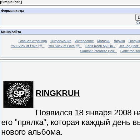
[
Simple Plan
]
Форма входа
В
Ст
Меню сайта
Главная страница
Информация
Интересное
Магазин
Лирика
График
You Suck at Love ...
You Suck at Love ...
Can't Keep My Ha...
Jet Lag (feat.
Summer Paradise (fea...
Gone too soon
RINGKRUH
Появился 18 января 2008 н
его "прялка", которая каждый день 
нового альбома.