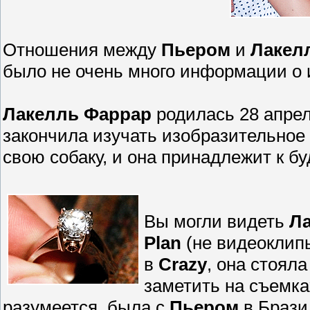
Отношения между
Пьером
и
Лакел
было не очень много информации о 
Лакелль Фаррар
родилась 28 апрел
закончила изучать изобразительное 
свою собаку, и она принадлежит к бу
Вы могли видеть
Л
Plan
(не видеоклипы
в
Crazy
, она стоял
заметить на съемк
разумеется, была с
Пьером
в Брази