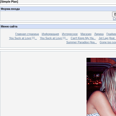
[
Simple Plan
]
Форма входа
В
Ст
Меню сайта
Главная страница
Информация
Интересное
Магазин
Лирика
График
You Suck at Love ...
You Suck at Love ...
Can't Keep My Ha...
Jet Lag (feat.
Summer Paradise (fea...
Gone too soon