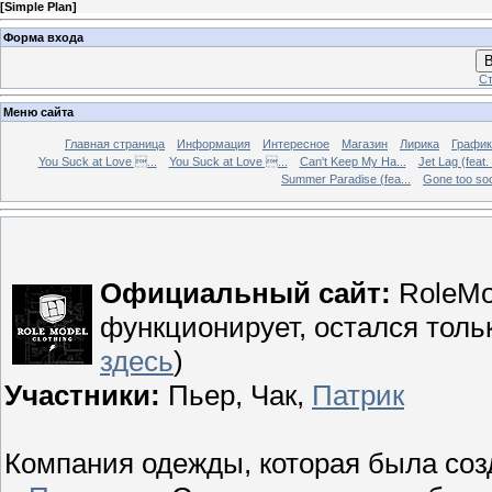
[
Simple Plan
]
Форма входа
В
Ст
Меню сайта
Главная страница
Информация
Интересное
Магазин
Лирика
График
You Suck at Love ...
You Suck at Love ...
Can't Keep My Ha...
Jet Lag (feat.
Summer Paradise (fea...
Gone too soon
Официальный сайт:
RoleMod
функционирует, остался толь
здесь
)
Участники:
Пьер, Чак,
Патрик
Компания одежды, которая была созд