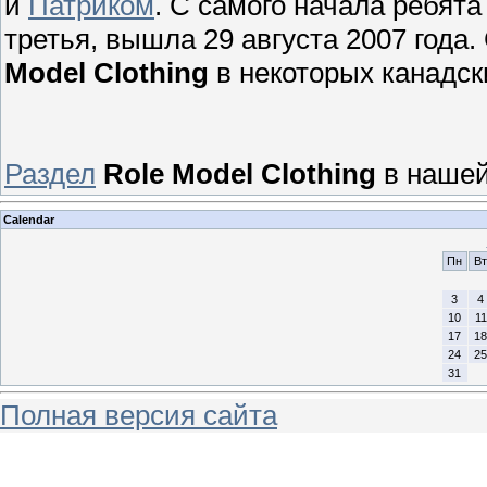
и
Патриком
.
С самого начала ребята
третья, вышла 29 августа 2007 года
Model Clothing
в некоторых канадск
Раздел
Role Model Clothing
в нашей
Calendar
Пн
Вт
3
4
10
11
17
18
24
25
31
Полная версия сайта