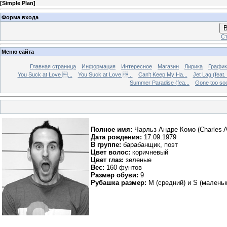
[
Simple Plan
]
Форма входа
В
Ст
Меню сайта
Главная страница
Информация
Интересное
Магазин
Лирика
График
You Suck at Love ...
You Suck at Love ...
Can't Keep My Ha...
Jet Lag (feat.
Summer Paradise (fea...
Gone too soon
Полное имя:
Чарльз Андре Комо (
Charles 
Дата рождения:
17.09.1979
В группе:
барабанщик, поэт
Цвет волос:
коричневый
Цвет глаз:
зеленые
Вес:
160 фунтов
Размер обуви:
9
Рубашка размер:
M (средний) и S (маленьк