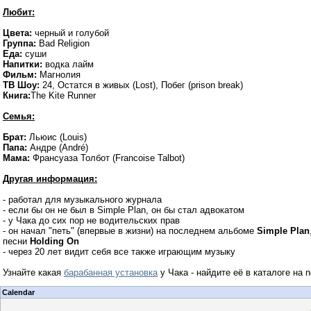
Любит:
Цвета:
черный и голубой
Группа
:
Bad Religion
Еда:
суши
Напитки:
водка лайм
Фильм:
Магнолия
ТВ Шоу
:
24, Остатся в живых (
Lost
), Побег (
prison break)
Книга:
The Kite Runner
Семья:
Брат:
Льюис (Louis)
Папа:
Андре (
André)
Мама:
Франсуаза Толбот (
Francoise Talbot)
Другая информация:
- работал для музыкального журнала
- если бы он не был в Simple Plan, он бы стал адвокатом
- у Чака до сих пор не водительских прав
- о
н начал "петь" (впервые в жизни) на последнем альбоме
Simple Plan
песни
Holding On
- через 20 лет видит себя все также играющим музыку
Узнайте какая
барабанная установка
у Чака - найдите её в каталоге на 
Calendar