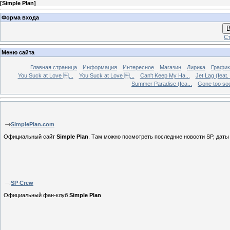
[
Simple Plan
]
Форма входа
В
Ст
Меню сайта
Главная страница
Информация
Интересное
Магазин
Лирика
График
You Suck at Love ...
You Suck at Love ...
Can't Keep My Ha...
Jet Lag (feat.
Summer Paradise (fea...
Gone too soon
SimplePlan.com
Официальный сайт
Simple Plan
.
Там можно посмотреть последние новости SP, даты 
SP Crew
Официальный фан-клуб
Simple Plan