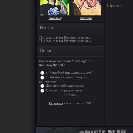
[Припев.]
[
Аватары
]
[
Аватары
]
Реклама
This feature is for Premium users only!
This feature is for Premium users only!
Опрос
Какая версия песни "Jet Lag", по
вашему, лучше?
с Мари-Мэй (на французском)
с Наташей Бедингфилд (на
английском)
Для меня обе одинаковы
Обе отстой редкостный
Результаты
• Всего ответов:
1909