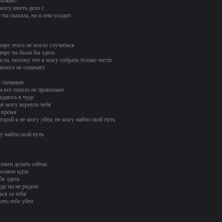
сложно?
могу иметь дело с
ты сказала, но и они уходят
ире этого не могло случиться
ире ты была бы здесь
сла, потому что я могу собрать только части
ничего не означает
л сильным
да все пошло не правильно
ждаюсь в чуде
не могу вернуть тебя
 время
торой я не могу уйти, не могу найти свой путь
гу найти свой путь
олжен делать сейчас
должен идти
бя здесь
гда ты не рядом
ся за тебя
ить тебе уйти