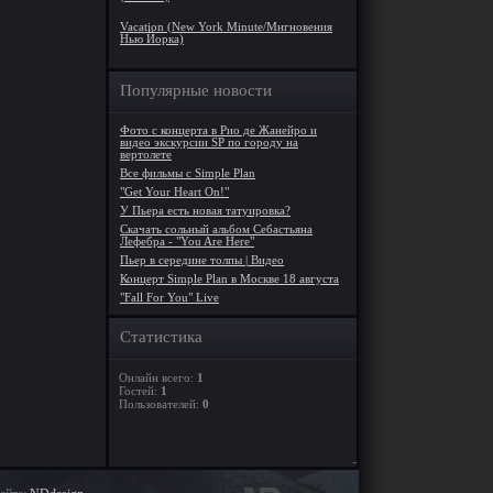
Vacation (New York Minute/Мнгновения
Нью Йорка)
Популярные новости
Фото с концерта в Рио де Жанейро и
видео экскурсии SP по городу на
вертолете
Все фильмы с Simple Plan
"Get Your Heart On!"
У Пьера есть новая татуировка?
Скачать сольный альбом Себастьяна
Лефебра - "You Are Here"
Пьер в середине толпы | Видео
Концерт Simple Plan в Москве 18 августа
"Fall For You" Live
Статистика
Онлайн всего:
1
Гостей:
1
Пользователей:
0