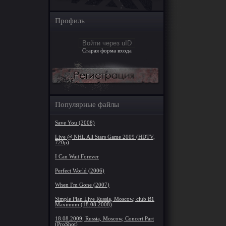
Профиль
Войти через uID
Старая форма входа
Популярные файлы
Save You (2008)
Live @ NHL All Stars Game 2009 (HDTV,
720p)
I Can Wait Forever
Perfect World (2006)
When I'm Gone (2007)
Simple Plan Live Russia, Moscow, club B1
Maximum (18.08.2008)
18.08.2009, Russia, Moscow, Concert Part
(ProShot)