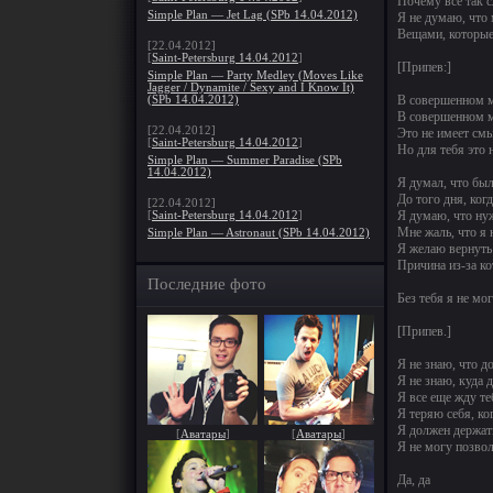
Почему все так 
Simple Plan — Jet Lag (SPb 14.04.2012)
Я не думаю, что 
Вещами, которые 
[22.04.2012]
[
Saint-Petersburg 14.04.2012
]
[Припев:]
Simple Plan — Party Medley (Moves Like
Jagger / Dynamite / Sexy and I Know It)
В совершенном м
(SPb 14.04.2012)
В совершенном м
[22.04.2012]
Это не имеет смы
[
Saint-Petersburg 14.04.2012
]
Но для тебя это 
Simple Plan — Summer Paradise (SPb
14.04.2012)
Я думал, что бы
До того дня, ког
[22.04.2012]
Я думаю, что ну
[
Saint-Petersburg 14.04.2012
]
Мне жаль, что я 
Simple Plan — Astronaut (SPb 14.04.2012)
Я желаю вернуть
Причина из-за ко
Последние фото
Без тебя я не мо
[Припев.]
Я не знаю, что д
Я не знаю, куда 
Я все еще жду те
Я теряю себя, ко
Я должен держать
[
Аватары
]
[
Аватары
]
Я не могу позвол
Да, да