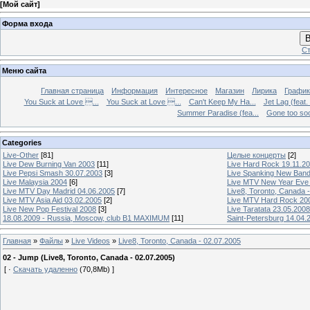
[
Мой сайт
]
Форма входа
В
Ст
Меню сайта
Главная страница
Информация
Интересное
Магазин
Лирика
График
You Suck at Love ...
You Suck at Love ...
Can't Keep My Ha...
Jet Lag (feat.
Summer Paradise (fea...
Gone too soon
Categories
Live-Other
[81]
Целые концерты
[2]
Live Dew Burning Van 2003
[11]
Live Hard Rock 19.11.2
Live Pepsi Smash 30.07.2003
[3]
Live Spanking New Ban
Live Malaysia 2004
[6]
Live MTV New Year Eve
Live MTV Day Madrid 04.06.2005
[7]
Live8, Toronto, Canada 
Live MTV Asia Aid 03.02.2005
[2]
Live MTV Hard Rock 20
Live New Pop Festival 2008
[3]
Live Taratata 23.05.2008
18.08.2009 - Russia, Moscow, club B1 MAXIMUM
[11]
Saint-Petersburg 14.04.
Главная
»
Файлы
»
Live Videos
»
Live8, Toronto, Canada - 02.07.2005
02 - Jump (Live8, Toronto, Canada - 02.07.2005)
[ ·
Скачать удаленно
(70,8Mb) ]