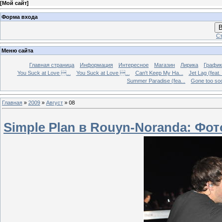
[
Мой сайт
]
Форма входа
В
Ст
Меню сайта
Главная страница
Информация
Интересное
Магазин
Лирика
График
You Suck at Love ...
You Suck at Love ...
Can't Keep My Ha...
Jet Lag (feat.
Summer Paradise (fea...
Gone too soon
Главная
»
2009
»
Август
»
08
Simple Plan в Rouyn-Noranda: Фо