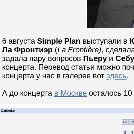
6 августа
Simple Plan
выступали в
Ла Фронтиэр
(
La Frontière)
, сделал
задала пару вопросов
Пьеру
и
Себ
концерта. Перевод статьи можно по
концерта у нас в галерее вот
здесь
.
А до концерта
в Москве
осталось 10 
Calendar
Пн
Вт
3
4