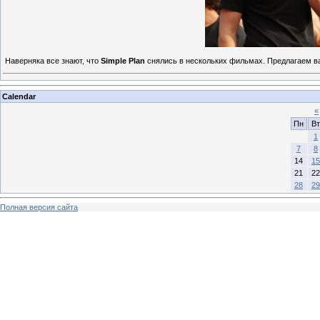
Наверняка все знают, что
Simple Plan
снялись в нескольких фильмах. Предлагаем 
Calendar
«
Пн
Вт
1
7
8
14
15
21
22
28
29
Полная версия сайта