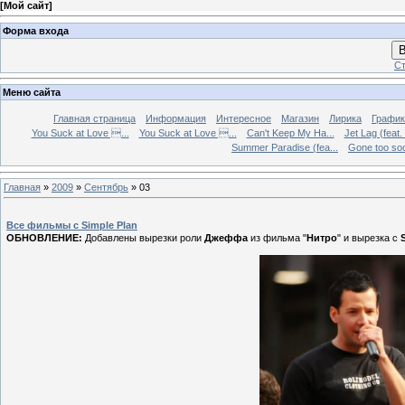
[
Мой сайт
]
Форма входа
В
Ст
Меню сайта
Главная страница
Информация
Интересное
Магазин
Лирика
График
You Suck at Love ...
You Suck at Love ...
Can't Keep My Ha...
Jet Lag (feat.
Summer Paradise (fea...
Gone too soon
Главная
»
2009
»
Сентябрь
»
03
Все фильмы с Simple Plan
ОБНОВЛЕНИЕ:
Добавлены вырезки роли
Джеффа
из фильма "
Нитро
" и вырезка с