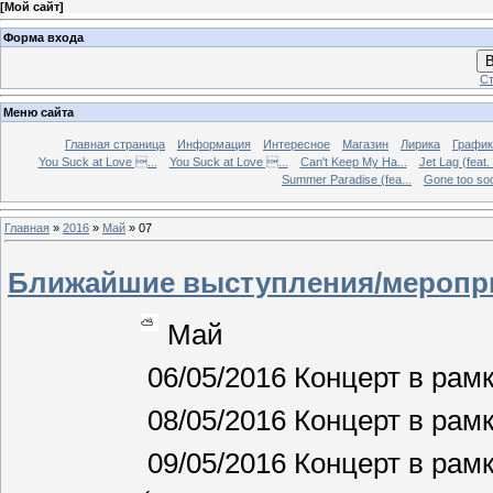
[
Мой сайт
]
Форма входа
В
Ст
Меню сайта
Главная страница
Информация
Интересное
Магазин
Лирика
График
You Suck at Love ...
You Suck at Love ...
Can't Keep My Ha...
Jet Lag (feat.
Summer Paradise (fea...
Gone too soon
Главная
»
2016
»
Май
»
07
Ближайшие выступления/мероприя
Май
06/05/2016 Концерт в рамк
08/05/2016 Концерт в рамк
09/05/2016 Концерт в рам