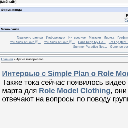
[
Мой сайт
]
Форма входа
В
Ст
Меню сайта
Главная страница
Информация
Интересное
Магазин
Лирика
График
You Suck at Love ...
You Suck at Love ...
Can't Keep My Ha...
Jet Lag (feat.
Summer Paradise (fea...
Gone too soon
Главная
»
Архив материалов
Интервью с Simple Plan о Role Mod
Также тока сейчас появилось видео
марта для
Role Model Clothing
,
они 
отвечают на вопросы по поводу груп