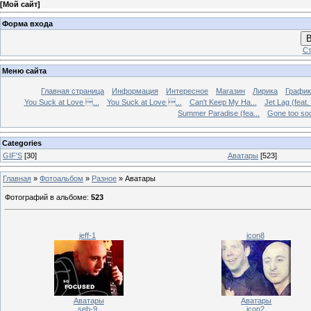
[
Мой сайт
]
Форма входа
В
Ст
Меню сайта
Главная страница
Информация
Интересное
Магазин
Лирика
График
You Suck at Love ...
You Suck at Love ...
Can't Keep My Ha...
Jet Lag (feat.
Summer Paradise (fea...
Gone too soon
Categories
GIF'S
[30]
Аватары
[523]
Главная
»
Фотоальбом
»
Разное
» Аватары
Фотографий в альбоме
:
523
jeff-1
icon8
Аватары
Аватары
seb-9
icon2