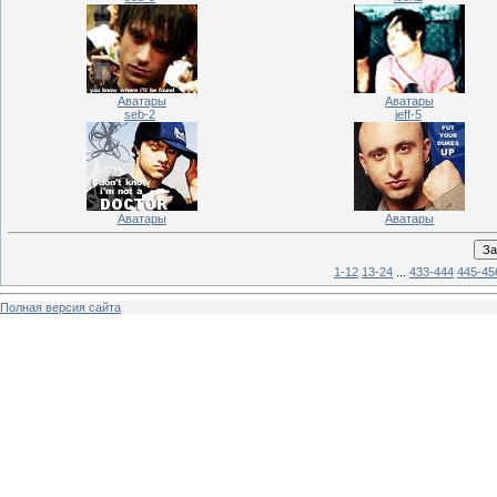
Аватары
Аватары
seb-2
jeff-5
Аватары
Аватары
1-12
13-24
...
433-444
445-45
Полная версия сайта