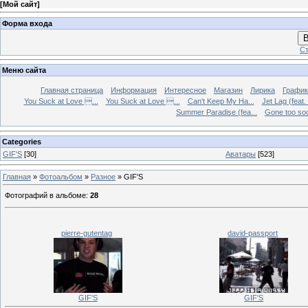
[
Мой сайт
]
Форма входа
В
Ст
Меню сайта
Главная страница
Информация
Интересное
Магазин
Лирика
График
You Suck at Love ...
You Suck at Love ...
Can't Keep My Ha...
Jet Lag (feat.
Summer Paradise (fea...
Gone too soon
Categories
GIF'S
[30]
Аватары
[523]
Главная
»
Фотоальбом
»
Разное
» GIF'S
Фотографий в альбоме
:
28
pierre-gutentag
david-passport
GIF'S
GIF'S