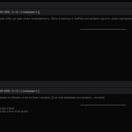
.09.2009, 11:10 | Сообщение #
6
ля себя, но мне тоже понравилось. Хоть я иногда и люблю послушать просто даже инструме
.09.2009, 11:13 | Сообщение #
7
левая особенно если ночью слушать (я ее так впервые послушала - ночью)
 like a flash
 like a dose of an opiate