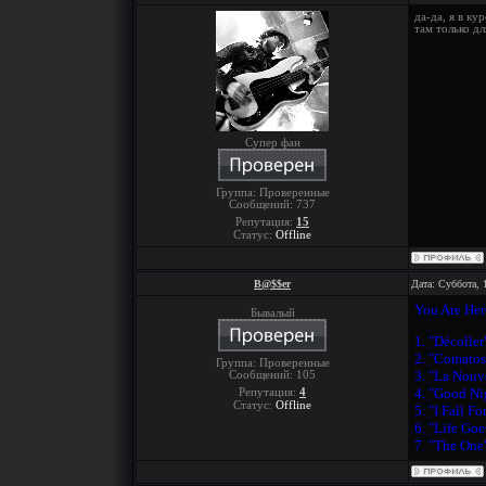
да-да, я в ку
там только д
Супер фан
Группа: Проверенные
Сообщений:
737
Репутация:
15
Статус:
Offline
B@$$er
Дата: Суббота, 
You Are Here
Бывалый
1. "Décoller
2. "Comatos
Группа: Проверенные
3. "La Nouv
Сообщений:
105
4. "Good Ni
Репутация:
4
Статус:
Offline
5. "I Fall F
6. "Life Go
7. "The One