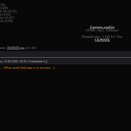
:30)
(4:00)
le Vie (3:21)
t (3:02)
 You (3:47)
 On (3:09)
Скачать альбом
(43Mb | mp3, 320kbps)
Первый клип - I Fall For You:
СКАЧАТЬ
ения:
5928039.jpg
(64.1 Kb)
ье, 13.09.2009, 18:39 | Сообщение #
2
... Обои моей бабушки и то веселее…)