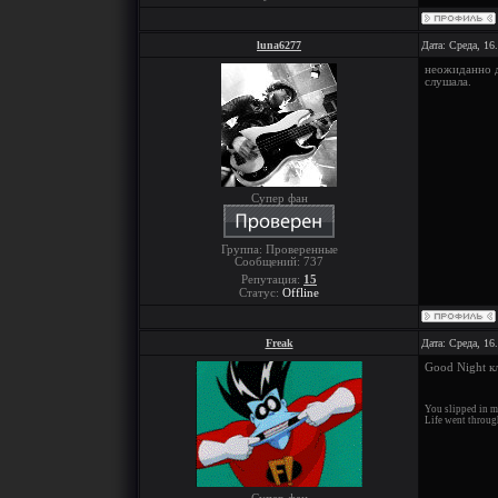
luna6277
Дата: Среда, 16
неожиданно д
слушала.
Супер фан
Группа: Проверенные
Сообщений:
737
Репутация:
15
Статус:
Offline
Freak
Дата: Среда, 16
Good Night к
You slipped in me
Life went through