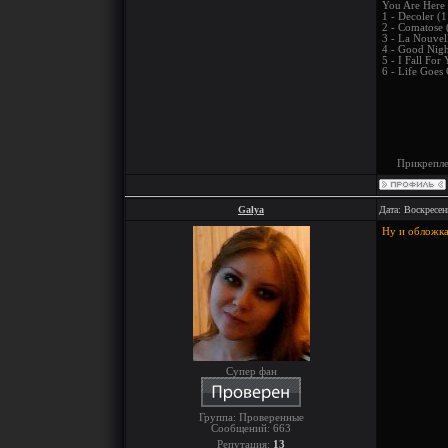
You Are Here
1 - Decoler (1
2 - Comatose 
3 - La Nouvel
4 - Good Nigh
5 - I Fall For
6 - Life Goes
Прикрепл
Galya
Дата: Воскресен
Ну и обложка
Супер фан
Группа: Проверенные
Сообщений:
663
Репутация:
13