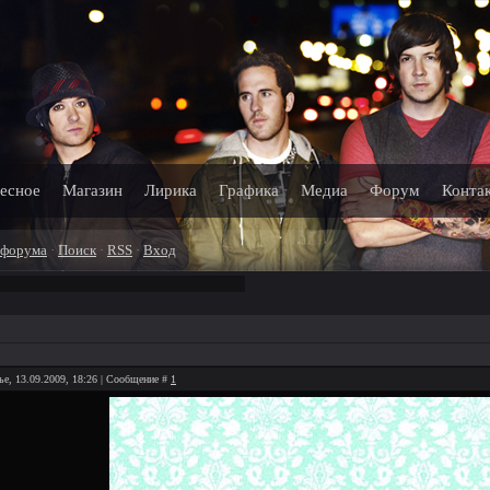
есное
Магазин
Лирика
Графика
Медиа
Форум
Конта
 форума
·
Поиск
·
RSS
·
Вход
ье, 13.09.2009, 18:26 | Сообщение #
1