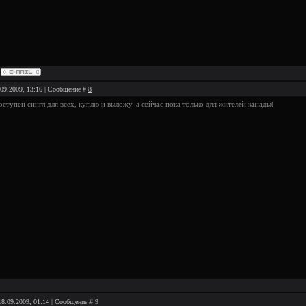
.09.2009, 13:16 | Сообщение #
8
оступен сингл для всех, куплю и выложу. а сейчас пока только для жителей канады(
18.09.2009, 01:14 | Сообщение #
9