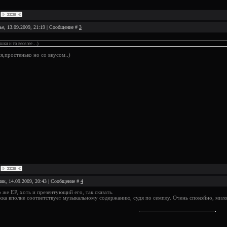
ье, 13.09.2009, 21:19 | Сообщение #
3
шки и то веселее…)
я,простенько но со вкусом..)
ик, 14.09.2009, 20:43 | Сообщение #
4
о же EP, хоть и презентующий его, так сказать.
жка вполне соответствует музыкальному содержанию, судя по семплу. Очень спокойно, мило