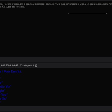
рсе, но все обещался в скором времени выложить и для остального мира...хотя я открывала ч
ля Канады, не помню.
19.09.2009, 09:49 | Сообщение #
10
 / Vous Etes Ici:
"
e"
elle Vie"
ght"
or You"
es On"
"