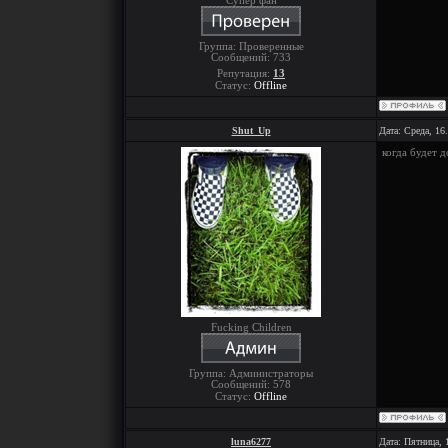
Супер фан
Группа: Проверенные
Сообщений:
733
Репутация:
13
Статус:
Offline
Shut_Up
Дата: Среда, 16
когда будет д
Fucking Children
Группа: Администраторы
Сообщений:
578
Статус:
Offline
luna6277
Дата: Пятница, 