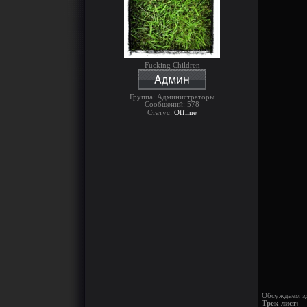
Fucking Children
Группа: Администраторы
Сообщений:
578
Статус:
Offline
Обсуждаем зд
Трек-лист: