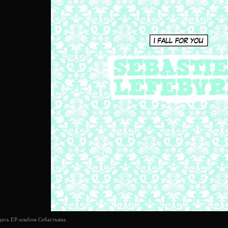
есь EP-альбом Себастьяна.