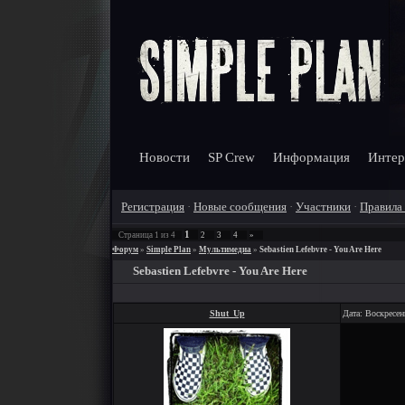
Новости
SP Crew
Информация
Интер
Регистрация
·
Новые сообщения
·
Участники
·
Правила
1
Страница
1
из
4
2
3
4
»
Форум
»
Simple Plan
»
Мультимедиа
»
Sebastien Lefebvre - You Are Here
Sebastien Lefebvre - You Are Here
Shut_Up
Дата: Воскресен