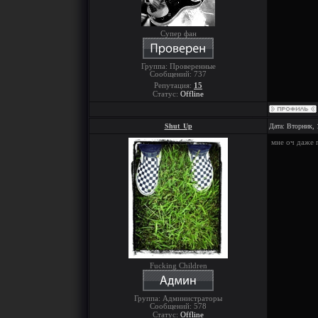
Супер фан
Группа: Проверенные
Сообщений:
737
Репутация:
15
Статус:
Offline
Shut_Up
Дата: Вторник, 
мне оч даже 
Fucking Children
Группа: Администраторы
Сообщений:
578
Статус:
Offline