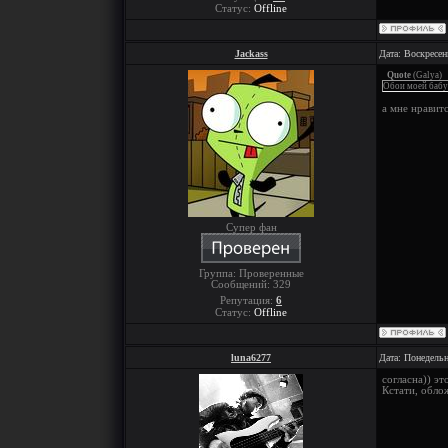
Статус:
Offline
Jackass
Дата: Воскресен
Quote
(
Galya
)
Обои моей бабу
а мне нравитс
Супер фан
Группа: Проверенные
Сообщений:
329
Репутация:
6
Статус:
Offline
luna6277
Дата: Понедельн
согласна)) эт
Кстати, обло