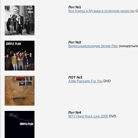
Лот №1
Все Клипы и Музыка в отличном качестве
(
Лот №2
Видеоэнциклопедия Simple Plan
(концерты/и
ЛОТ №3
A Big Package For You
DVD
Лот №4
MTV Hard Rock Live 2005
DVD