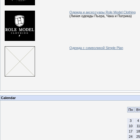
Одежда и аксессуары Role Model Clothing
(Линия одежды Пьера, Чака и Патрика)
Одежда с символикой Simple Plan
Calendar
Пн
Вт
3
4
10
11
17
18
24
25