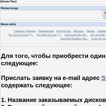
[
Simple Plan
]
Форма входа
В
Ст
Меню сайта
Главная страница
Информация
Интересное
Магазин
Лирика
График
You Suck at Love ...
You Suck at Love ...
Can't Keep My Ha...
Jet Lag (feat.
Summer Paradise (fea...
Gone too soon
Для того, чтобы приобрести один
следующее:
Прислать заявку на e-mail адрес
S
содержать следующее:
1. Название заказываемых дисков