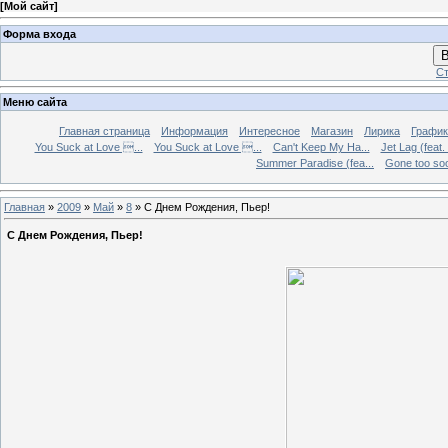
[
Мой сайт
]
Форма входа
В
Ст
Меню сайта
Главная страница
Информация
Интересное
Магазин
Лирика
График
You Suck at Love ...
You Suck at Love ...
Can't Keep My Ha...
Jet Lag (feat.
Summer Paradise (fea...
Gone too soon
Главная
»
2009
»
Май
»
8
» С Днем Рождения, Пьер!
С Днем Рождения, Пьер!