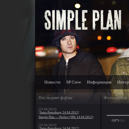
Новости
SP Crew
Информация
Интер
Последние файлы
Фотоальбом
[22.04.2012]
[
Saint-Petersburg 14.04.2012
]
Simple Plan — Perfect (SPb 14.04.2012)
GIF'S
[30]
[22.04.2012]
[
Saint-Petersburg 14.04.2012
]