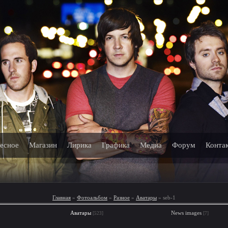
есное
Магазин
Лирика
Графика
Медиа
Форум
Конта
Главная
»
Фотоальбом
»
Разное
»
Аватары
» seb-1
Аватары
News images
[523]
[7]