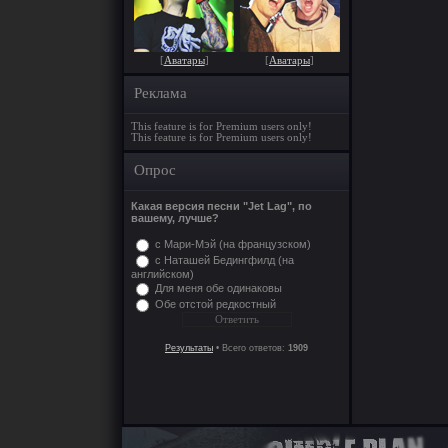
[
Аватары
]
[
Аватары
]
Реклама
This feature is for Premium users only!
This feature is for Premium users only!
Опрос
Какая версия песни "Jet Lag", по
вашему, лучше?
с Мари-Мэй (на французском)
с Наташей Бедингфилд (на
английском)
Для меня обе одинаковы
Обе отстой редкостный
Результаты
• Всего ответов:
1909