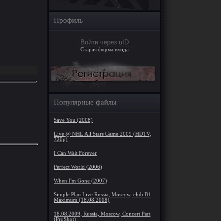
Профиль
Войти через uID
Старая форма входа
Популярные файлы
Save You (2008)
Live @ NHL All Stars Game 2009 (HDTV,
720p)
I Can Wait Forever
Perfect World (2006)
When I'm Gone (2007)
Simple Plan Live Russia, Moscow, club B1
Maximum (18.08.2008)
18.08.2009, Russia, Moscow, Concert Part
(ProShot)