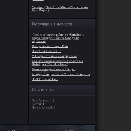
Vacation (New York Minute/Мнгновения
Нью Йорка)
Популярные новости
Фото с концерта в Рио де Жанейро и
видео экскурсии SP по городу на
вертолете
Все фильмы с Simple Plan
"Get Your Heart On!"
У Пьера есть новая татуировка?
Скачать сольный альбом Себастьяна
Лефебра - "You Are Here"
Пьер в середине толпы | Видео
Концерт Simple Plan в Москве 18 августа
"Fall For You" Live
Статистика
Онлайн всего:
1
Гостей:
1
Пользователей:
0