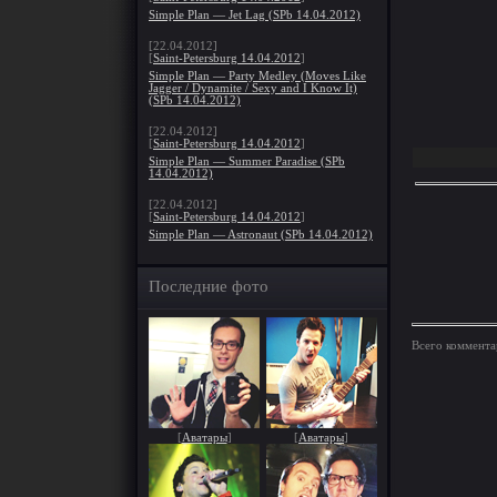
Simple Plan — Jet Lag (SPb 14.04.2012)
[22.04.2012]
[
Saint-Petersburg 14.04.2012
]
Simple Plan — Party Medley (Moves Like
Jagger / Dynamite / Sexy and I Know It)
(SPb 14.04.2012)
[22.04.2012]
[
Saint-Petersburg 14.04.2012
]
Simple Plan — Summer Paradise (SPb
14.04.2012)
[22.04.2012]
[
Saint-Petersburg 14.04.2012
]
Simple Plan — Astronaut (SPb 14.04.2012)
Последние фото
Всего коммента
[
Аватары
]
[
Аватары
]