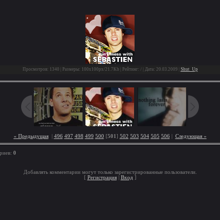
Просмотров: 1340 | Размеры: 100x100px/21.7Kb | Рейтинг: / | Дата: 20.03.2009 |
Shut_Up
« Предыдущая
|
496
497
498
499
500
[
501
]
502
503
504
505
506
|
Следующая »
риев:
0
Добавлять комментарии могут только зарегистрированные пользователи.
[
Регистрация
|
Вход
]