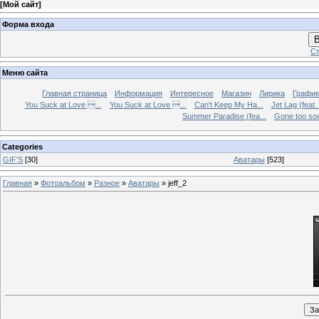
[
Мой сайт
]
Форма входа
В
Ст
Меню сайта
Главная страница
Информация
Интересное
Магазин
Лирика
График
You Suck at Love ...
You Suck at Love ...
Can't Keep My Ha...
Jet Lag (feat.
Summer Paradise (fea...
Gone too soon
Categories
GIF'S
[30]
Аватары
[523]
Главная
»
Фотоальбом
»
Разное
»
Аватары
» jeff_2