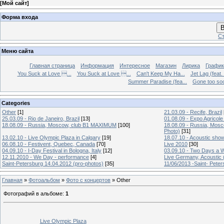
[
Мой сайт
]
Форма входа
В
Ст
Меню сайта
Главная страница
Информация
Интересное
Магазин
Лирика
График
You Suck at Love ...
You Suck at Love ...
Can't Keep My Ha...
Jet Lag (feat.
Summer Paradise (fea...
Gone too soon
Categories
Other
[1]
21.03.09 - Recife, Brazil
25.03.09 - Rio de Janeiro, Brazil
[13]
01.08.09 - Expo Agricole
18.08.09 - Russia, Moscow, club B1 MAXIMUM
[100]
18.08.09 - Russia, Mos
Photo)
[31]
13.02.10 - Live Olympic Plaza in Calgary
[19]
18.07.10 - Acoustic sho
06.08.10 - Festivent, Quebec, Canada
[70]
Live 2010
[30]
04.09.10 - I-Day Festival in Bologna, Italy
[12]
03.09.10 - Two Days a W
12.11.2010 - We Day - performance
[4]
Live Germany, Acoustic 
Saint-Petersburg 14.04.2012 (pro-photos)
[35]
11/06/2013 -Saint- Peter
Главная
»
Фотоальбом
»
Фото с концертов
» Other
Фотографий в альбоме
:
1
Live Olympic Plaza