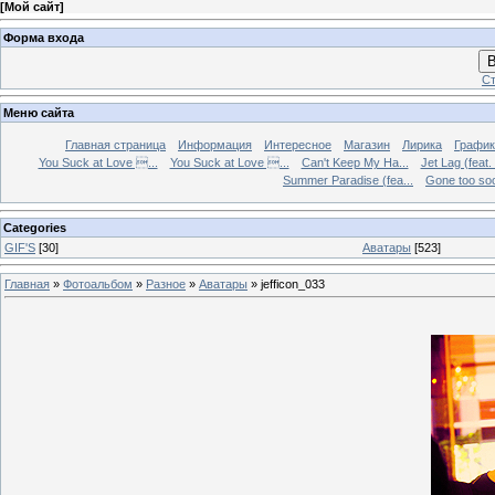
[
Мой сайт
]
Форма входа
В
Ст
Меню сайта
Главная страница
Информация
Интересное
Магазин
Лирика
График
You Suck at Love ...
You Suck at Love ...
Can't Keep My Ha...
Jet Lag (feat.
Summer Paradise (fea...
Gone too soon
Categories
GIF'S
[30]
Аватары
[523]
Главная
»
Фотоальбом
»
Разное
»
Аватары
» jefficon_033