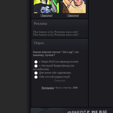
[
Аватары
]
[
Аватары
]
Реклама
This feature is for Premium users only!
This feature is for Premium users only!
Опрос
Какая версия песни "Jet Lag", по
вашему, лучше?
с Мари-Мэй (на французском)
с Наташей Бедингфилд (на
английском)
Для меня обе одинаковы
Обе отстой редкостный
Результаты
• Всего ответов:
1909