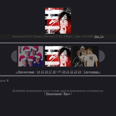
Просмотров: 3219 | Размеры: 100x100px/9.7Kb | Рейтинг: / | Дата: 10.04.2009 |
Shut_Up
« Предыдущая
|
14
15
16
17
18
[
19
]
20
21
22
23
24
|
Следующая »
риев:
0
Добавлять комментарии могут только зарегистрированные пользователи.
[
Регистрация
|
Вход
]