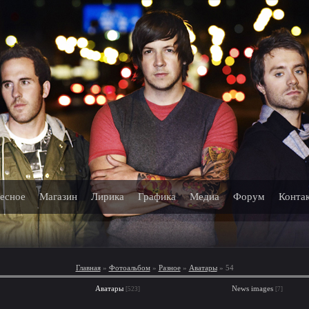
есное
Магазин
Лирика
Графика
Медиа
Форум
Конта
Главная
»
Фотоальбом
»
Разное
»
Аватары
» 54
Аватары
News images
[523]
[7]