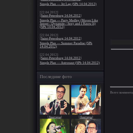
Simple Plan — Jet Lag (SPb 14.04.2012)
[22.04.2012]
[
Saint-Petersburg 14.04.2012
]
Simple Plan — Party Medley (Moves Like
Jagger / Dynamite / Sexy and I Know It)
(SPb 14.04.2012)
[22.04.2012]
[
Saint-Petersburg 14.04.2012
]
Simple Plan — Summer Paradise (SPb
14.04.2012)
[22.04.2012]
[
Saint-Petersburg 14.04.2012
]
Simple Plan — Astronaut (SPb 14.04.2012)
Последние фото
Всего коммента
[
Аватары
]
[
Аватары
]