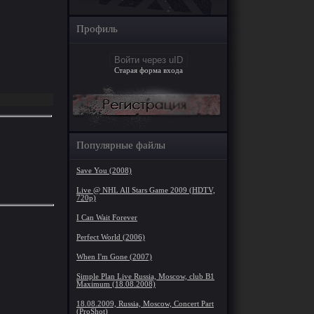
Профиль
Войти через uID
Старая форма входа
Популярные файлы
Save You (2008)
Live @ NHL All Stars Game 2009 (HDTV,
720p)
I Can Wait Forever
Perfect World (2006)
When I'm Gone (2007)
Simple Plan Live Russia, Moscow, club B1
Maximum (18.08.2008)
18.08.2009, Russia, Moscow, Concert Part
(ProShot)