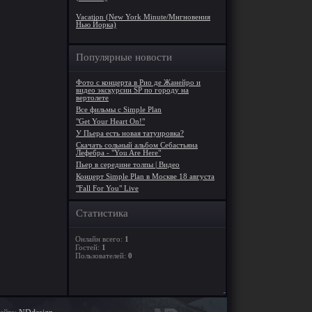
Vacation (New York Minute/Мнгновения
Нью Йорка)
Популярные новости
Фото с концерта в Рио де Жанейро и
видео экскурсии SP по городу на
вертолете
Все фильмы с Simple Plan
"Get Your Heart On!"
У Пьера есть новая татуировка?
Скачать сольный альбом Себастьяна
Лефебра - "You Are Here"
Пьер в середине толпы | Видео
Концерт Simple Plan в Москве 18 августа
"Fall For You" Live
Статистика
Онлайн всего:
1
Гостей:
1
Пользователей:
0