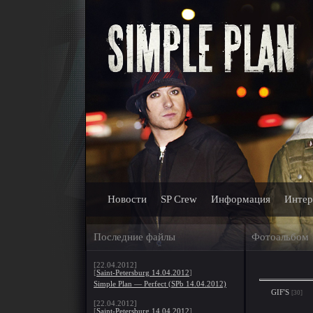
Новости
SP Crew
Информация
Интер
Последние файлы
Фотоальбом
[22.04.2012]
[
Saint-Petersburg 14.04.2012
]
Simple Plan — Perfect (SPb 14.04.2012)
GIF'S
[30]
[22.04.2012]
[
Saint-Petersburg 14.04.2012
]