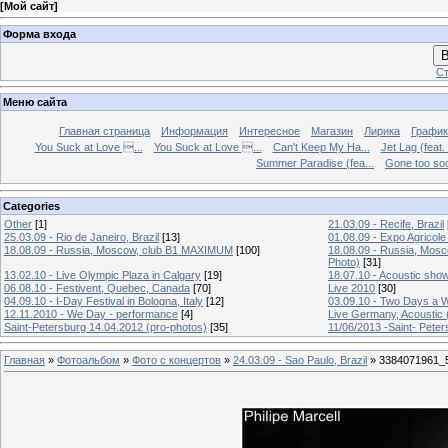
[
Мой сайт
]
Форма входа
В
Ст
Меню сайта
Главная страница
Информация
Интересное
Магазин
Лирика
График
You Suck at Love ...
You Suck at Love ...
Can't Keep My Ha...
Jet Lag (feat.
Summer Paradise (fea...
Gone too soon
Categories
Other
[1]
21.03.09 - Recife, Brazil
25.03.09 - Rio de Janeiro, Brazil
[13]
01.08.09 - Expo Agricole
18.08.09 - Russia, Moscow, club B1 MAXIMUM
[100]
18.08.09 - Russia, Mos
Photo)
[31]
13.02.10 - Live Olympic Plaza in Calgary
[19]
18.07.10 - Acoustic sho
06.08.10 - Festivent, Quebec, Canada
[70]
Live 2010
[30]
04.09.10 - I-Day Festival in Bologna, Italy
[12]
03.09.10 - Two Days a W
12.11.2010 - We Day - performance
[4]
Live Germany, Acoustic 
Saint-Petersburg 14.04.2012 (pro-photos)
[35]
11/06/2013 -Saint- Peter
Главная
»
Фотоальбом
»
Фото с концертов
»
24.03.09 - Sao Paulo, Brazil
» 3384071961_