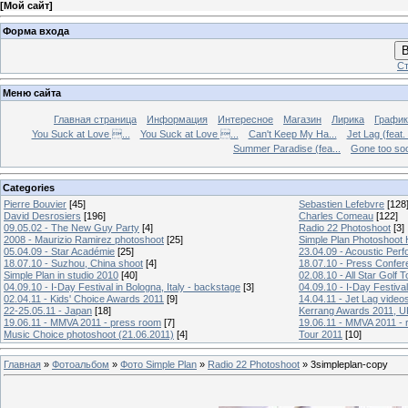
[
Мой сайт
]
Форма входа
В
Ст
Меню сайта
Главная страница
Информация
Интересное
Магазин
Лирика
График
You Suck at Love ...
You Suck at Love ...
Can't Keep My Ha...
Jet Lag (feat.
Summer Paradise (fea...
Gone too soon
Categories
Pierre Bouvier
[45]
Sebastien Lefebvre
[128
David Desrosiers
[196]
Charles Comeau
[122]
09.05.02 - The New Guy Party
[4]
Radio 22 Photoshoot
[3]
2008 - Maurizio Ramirez photoshoot
[25]
Simple Plan Photoshoot
05.04.09 - Star Académie
[25]
23.04.09 - Acoustic Pe
18.07.10 - Suzhou, China shoot
[4]
18.07.10 - Press Confer
Simple Plan in studio 2010
[40]
02.08.10 - All Star Golf
04.09.10 - I-Day Festival in Bologna, Italy - backstage
[3]
04.09.10 - I-Day Festival
02.04.11 - Kids' Choice Awards 2011
[9]
14.04.11 - Jet Lag video
22-25.05.11 - Japan
[18]
Kerrang Awards 2011, UK
19.06.11 - MMVA 2011 - press room
[7]
19.06.11 - MMVA 2011 - 
Music Choice photoshoot (21.06.2011)
[4]
Tour 2011
[10]
Главная
»
Фотоальбом
»
Фото Simple Plan
»
Radio 22 Photoshoot
» 3simpleplan-copy