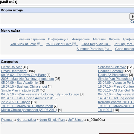
[
Мой сайт
]
Форма входа
В
Ст
Меню сайта
Главная страница
Информация
Интересное
Магазин
Лирика
График
You Suck at Love ...
You Suck at Love ...
Can't Keep My Ha...
Jet Lag (feat.
Summer Paradise (fea...
Gone too soon
Categories
Pierre Bouvier
[45]
Sebastien Lefebvre
[128
David Desrosiers
[196]
Charles Comeau
[122]
09.05.02 - The New Guy Party
[4]
Radio 22 Photoshoot
[3]
2008 - Maurizio Ramirez photoshoot
[25]
Simple Plan Photoshoot
05.04.09 - Star Académie
[25]
23.04.09 - Acoustic Pe
18.07.10 - Suzhou, China shoot
[4]
18.07.10 - Press Confer
Simple Plan in studio 2010
[40]
02.08.10 - All Star Golf
04.09.10 - I-Day Festival in Bologna, Italy - backstage
[3]
04.09.10 - I-Day Festival
02.04.11 - Kids' Choice Awards 2011
[9]
14.04.11 - Jet Lag video
22-25.05.11 - Japan
[18]
Kerrang Awards 2011, UK
19.06.11 - MMVA 2011 - press room
[7]
19.06.11 - MMVA 2011 - 
Music Choice photoshoot (21.06.2011)
[4]
Tour 2011
[10]
Главная
»
Фотоальбом
»
Фото Simple Plan
»
Jeff Stinco
» x_09be99ca