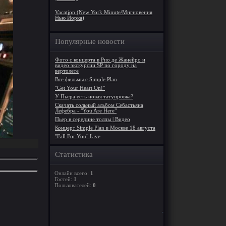
Vacation (New York Minute/Мнгновения
Нью Йорка)
Популярные новости
Фото с концерта в Рио де Жанейро и
видео экскурсии SP по городу на
вертолете
Все фильмы с Simple Plan
"Get Your Heart On!"
У Пьера есть новая татуировка?
Скачать сольный альбом Себастьяна
Лефебра - "You Are Here"
Пьер в середине толпы | Видео
Концерт Simple Plan в Москве 18 августа
"Fall For You" Live
Статистика
Онлайн всего:
1
Гостей:
1
Пользователей:
0