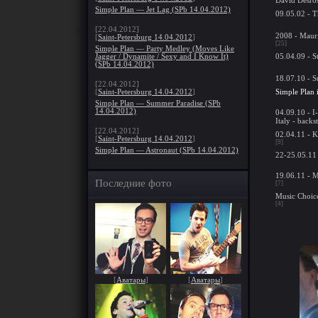
Simple Plan — Jet Lag (SPb 14.04.2012)
09.05.02 - 
[22.04.2012]
2008 - Maur
[
Saint-Petersburg 14.04.2012
]
[25]
Simple Plan — Party Medley (Moves Like
05.04.09 - S
Jagger / Dynamite / Sexy and I Know It)
(SPb 14.04.2012)
18.07.10 - S
[22.04.2012]
Simple Plan 
[
Saint-Petersburg 14.04.2012
]
Simple Plan — Summer Paradise (SPb
14.04.2012)
04.09.10 - I
Italy - backs
[22.04.2012]
02.04.11 - K
[
Saint-Petersburg 14.04.2012
]
[9]
Simple Plan — Astronaut (SPb 14.04.2012)
22-25.05.11 
19.06.11 - 
Последние фото
[7]
Music Choic
[4]
[
Аватары
]
[
Аватары
]