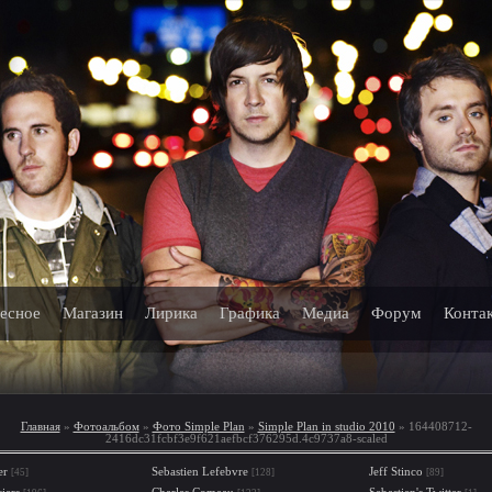
есное
Магазин
Лирика
Графика
Медиа
Форум
Конта
Главная
»
Фотоальбом
»
Фото Simple Plan
»
Simple Plan in studio 2010
» 164408712-
2416dc31fcbf3e9f621aefbcf376295d.4c9737a8-scaled
er
Sebastien Lefebvre
Jeff Stinco
[45]
[128]
[89]
iers
Charles Comeau
Sebastien's Twitter