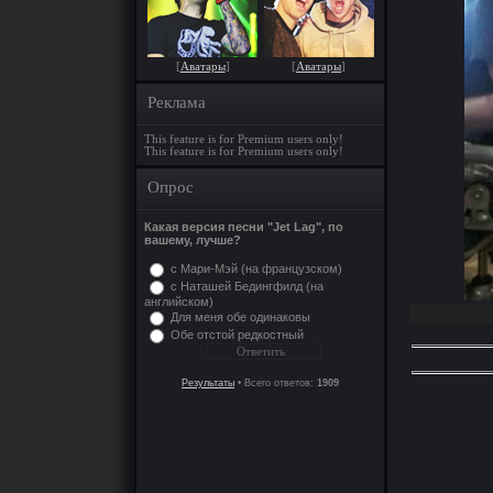
[
Аватары
]
[
Аватары
]
Реклама
This feature is for Premium users only!
This feature is for Premium users only!
Опрос
Какая версия песни "Jet Lag", по
вашему, лучше?
с Мари-Мэй (на французском)
с Наташей Бедингфилд (на
английском)
Для меня обе одинаковы
Обе отстой редкостный
Результаты
• Всего ответов:
1909