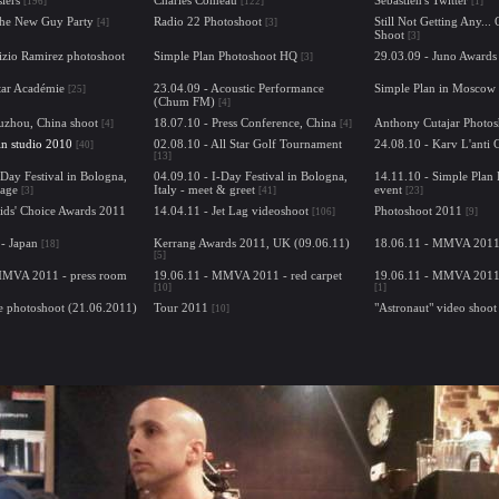
[196]
[122]
[1]
The New Guy Party
Radio 22 Photoshoot
Still Not Getting Any..
[4]
[3]
Shoot
[3]
izio Ramirez photoshoot
Simple Plan Photoshoot HQ
29.03.09 - Juno Awards
[3]
tar Académie
23.04.09 - Acoustic Performance
Simple Plan in Moscow
[25]
(Chum FM)
[4]
uzhou, China shoot
18.07.10 - Press Conference, China
Anthony Cutajar Photos
[4]
[4]
in studio 2010
02.08.10 - All Star Golf Tournament
24.08.10 - Karv L'anti 
[40]
[13]
-Day Festival in Bologna,
04.09.10 - I-Day Festival in Bologna,
14.11.10 - Simple Plan
tage
Italy - meet & greet
event
[3]
[41]
[23]
ids' Choice Awards 2011
14.04.11 - Jet Lag videoshoot
Photoshoot 2011
[106]
[9]
- Japan
Kerrang Awards 2011, UK (09.06.11)
18.06.11 - MMVA 2011 
[18]
[5]
MMVA 2011 - press room
19.06.11 - MMVA 2011 - red carpet
19.06.11 - MMVA 2011
[10]
[1]
e photoshoot (21.06.2011)
Tour 2011
"Astronaut" video shoot
[10]