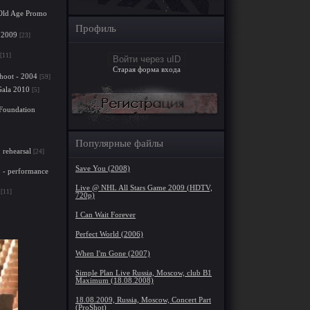
. Old Age Promo
Профиль
 2009
[23]
[11]
Войти через uID
Старая форма входа
hoot - 2004
[59]
Gala 2010
[5]
 Foundation
Популярные файлы
rehearsal
[24]
Save You (2008)
 - performance
Live @ NHL All Stars Game 2009 (HDTV,
[11]
720p)
I Can Wait Forever
Perfect World (2006)
When I'm Gone (2007)
Simple Plan Live Russia, Moscow, club B1
Maximum (18.08.2008)
18.08.2009, Russia, Moscow, Concert Part
(ProShot)