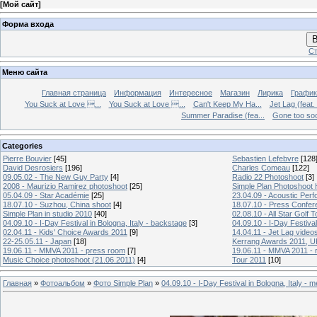
[
Мой сайт
]
Форма входа
В
Ст
Меню сайта
Главная страница
Информация
Интересное
Магазин
Лирика
График
You Suck at Love ...
You Suck at Love ...
Can't Keep My Ha...
Jet Lag (feat.
Summer Paradise (fea...
Gone too soon
Categories
Pierre Bouvier
[45]
Sebastien Lefebvre
[128
David Desrosiers
[196]
Charles Comeau
[122]
09.05.02 - The New Guy Party
[4]
Radio 22 Photoshoot
[3]
2008 - Maurizio Ramirez photoshoot
[25]
Simple Plan Photoshoot
05.04.09 - Star Académie
[25]
23.04.09 - Acoustic Pe
18.07.10 - Suzhou, China shoot
[4]
18.07.10 - Press Confer
Simple Plan in studio 2010
[40]
02.08.10 - All Star Golf
04.09.10 - I-Day Festival in Bologna, Italy - backstage
[3]
04.09.10 - I-Day Festival
02.04.11 - Kids' Choice Awards 2011
[9]
14.04.11 - Jet Lag video
22-25.05.11 - Japan
[18]
Kerrang Awards 2011, UK
19.06.11 - MMVA 2011 - press room
[7]
19.06.11 - MMVA 2011 - 
Music Choice photoshoot (21.06.2011)
[4]
Tour 2011
[10]
Главная
»
Фотоальбом
»
Фото Simple Plan
»
04.09.10 - I-Day Festival in Bologna, Italy - m