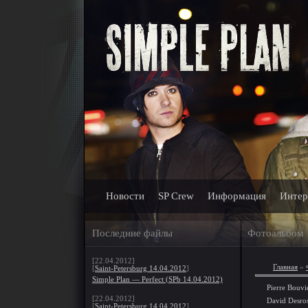
Новости
SP Crew
Информация
Интер
Последние файлы
Фотоальбом
[22.04.2012]
Главная
»
[
Saint-Petersburg 14.04.2012
]
Simple Plan — Perfect (SPb 14.04.2012)
Pierre Bouvi
[22.04.2012]
David Desros
[
Saint-Petersburg 14.04.2012
]