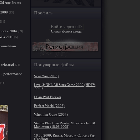
. Old Age Promo
 2009
Профиль
[23]
[11]
Войти через uID
hoot - 2004
[59]
Старая форма входа
Gala 2010
[5]
 Foundation
Популярные файлы
rehearsal
[24]
 - performance
Save You (2008)
[11]
Live @ NHL All Stars Game 2009 (HDTV,
720p)
I Can Wait Forever
Perfect World (2006)
When I'm Gone (2007)
Simple Plan Live Russia, Moscow, club B1
Maximum (18.08.2008)
18.08.2009, Russia, Moscow, Concert Part
(ProShot)