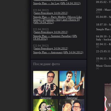
09.05.02 - 
Simple Plan — Jet Lag (SPb 14.04.2012)
2008 - Maur
[22.04.2012]
[25]
[
Saint-Petersburg 14.04.2012
]
05.04.09 - S
Simple Plan — Party Medley (Moves Like
Jagger / Dynamite / Sexy and I Know It)
(SPb 14.04.2012)
18.07.10 - S
Simple Plan 
[22.04.2012]
[
Saint-Petersburg 14.04.2012
]
Simple Plan — Summer Paradise (SPb
04.09.10 - I
14.04.2012)
Italy - backs
02.04.11 - K
[22.04.2012]
[9]
[
Saint-Petersburg 14.04.2012
]
22-25.05.11 
Simple Plan — Astronaut (SPb 14.04.2012)
19.06.11 - 
[7]
Последние фото
Music Choic
[4]
[
Аватары
]
[
Аватары
]