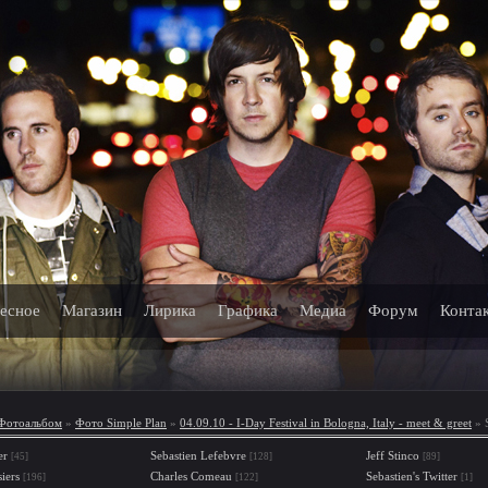
есное
Магазин
Лирика
Графика
Медиа
Форум
Конта
Фотоальбом
»
Фото Simple Plan
»
04.09.10 - I-Day Festival in Bologna, Italy - meet & greet
» 
er
Sebastien Lefebvre
Jeff Stinco
[45]
[128]
[89]
iers
Charles Comeau
Sebastien's Twitter
[196]
[122]
[1]