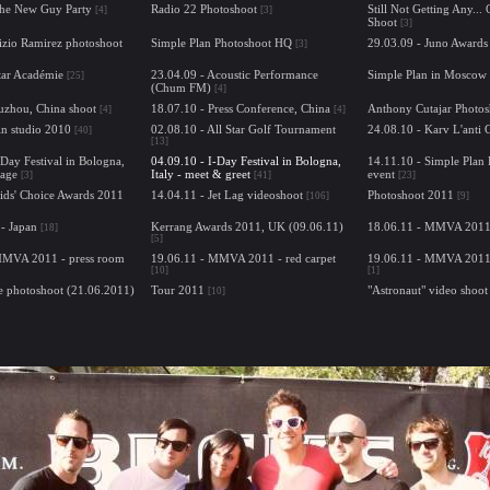
The New Guy Party
Radio 22 Photoshoot
Still Not Getting Any..
[4]
[3]
Shoot
[3]
izio Ramirez photoshoot
Simple Plan Photoshoot HQ
29.03.09 - Juno Awards
[3]
tar Académie
23.04.09 - Acoustic Performance
Simple Plan in Moscow
[25]
(Chum FM)
[4]
uzhou, China shoot
18.07.10 - Press Conference, China
Anthony Cutajar Photos
[4]
[4]
in studio 2010
02.08.10 - All Star Golf Tournament
24.08.10 - Karv L'anti 
[40]
[13]
-Day Festival in Bologna,
04.09.10 - I-Day Festival in Bologna,
14.11.10 - Simple Plan
tage
Italy - meet & greet
event
[3]
[41]
[23]
ids' Choice Awards 2011
14.04.11 - Jet Lag videoshoot
Photoshoot 2011
[106]
[9]
- Japan
Kerrang Awards 2011, UK (09.06.11)
18.06.11 - MMVA 2011 
[18]
[5]
MMVA 2011 - press room
19.06.11 - MMVA 2011 - red carpet
19.06.11 - MMVA 2011
[10]
[1]
e photoshoot (21.06.2011)
Tour 2011
"Astronaut" video shoot
[10]