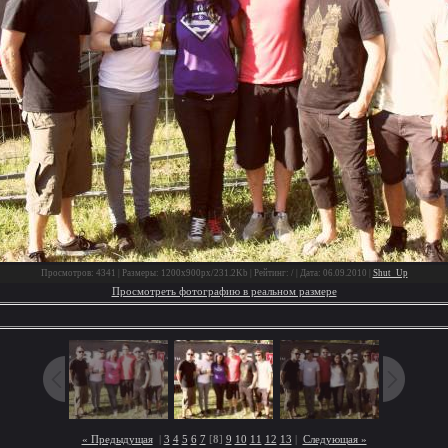
Просмотров: 4341 | Размеры: 1200x900px/231.2Kb | Рейтинг: / | Дата: 06.09.2010 |
Shut_Up
Просмотреть фотографию в реальном размере
« Предыдущая
|
3
4
5
6
7
[
8
]
9
10
11
12
13
|
Следующая »