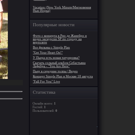
Vacation (New York Minute/Мнгновения
Нью Йорка)
Популярные новости
Фото с концерта в Рио де Жанейро и
видео экскурсии SP по городу на
вертолете
Все фильмы с Simple Plan
"Get Your Heart On!"
У Пьера есть новая татуировка?
Скачать сольный альбом Себастьяна
Лефебра - "You Are Here"
Пьер в середине толпы | Видео
Концерт Simple Plan в Москве 18 августа
"Fall For You" Live
Статистика
Онлайн всего:
1
Гостей:
1
Пользователей:
0