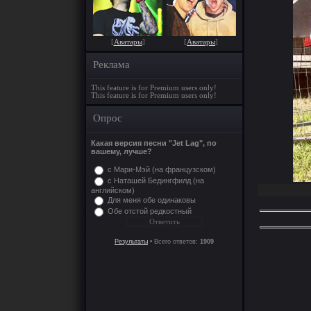
[
Аватары
]
[
Аватары
]
Реклама
This feature is for Premium users only!
This feature is for Premium users only!
Опрос
Какая версия песни "Jet Lag", по
вашему, лучше?
с Мари-Мэй (на французском)
с Наташей Бедингфилд (на
английском)
Для меня обе одинаковы
Обе отстой редкостный
Результаты
• Всего ответов:
1909