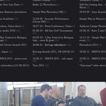
[196]
[122]
[1]
The New Guy Party
Radio 22 Photoshoot
Still Not Getting Any..
[4]
[3]
Shoot
[3]
izio Ramirez photoshoot
Simple Plan Photoshoot HQ
29.03.09 - Juno Awards
[3]
tar Académie
23.04.09 - Acoustic Performance
Simple Plan in Moscow
[25]
(Chum FM)
[4]
uzhou, China shoot
18.07.10 - Press Conference, China
Anthony Cutajar Photos
[4]
[4]
in studio 2010
02.08.10 - All Star Golf Tournament
24.08.10 - Karv L'anti 
[40]
[13]
-Day Festival in Bologna,
04.09.10 - I-Day Festival in Bologna,
14.11.10 - Simple Plan
tage
Italy - meet & greet
event
[3]
[41]
[23]
ids' Choice Awards 2011
14.04.11 - Jet Lag videoshoot
Photoshoot 2011
[106]
[9]
- Japan
Kerrang Awards 2011, UK (09.06.11)
18.06.11 - MMVA 2011 
[18]
[5]
MMVA 2011 - press room
19.06.11 - MMVA 2011 - red carpet
19.06.11 - MMVA 2011
[10]
[1]
e photoshoot (21.06.2011)
Tour 2011
"Astronaut" video shoot
[10]