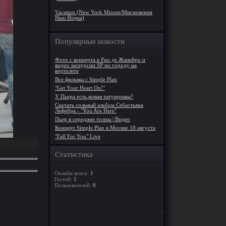
Vacation (New York Minute/Мнгновения
Нью Йорка)
Популярные новости
Фото с концерта в Рио де Жанейро и
видео экскурсии SP по городу на
вертолете
Все фильмы с Simple Plan
"Get Your Heart On!"
У Пьера есть новая татуировка?
Скачать сольный альбом Себастьяна
Лефебра - "You Are Here"
Пьер в середине толпы | Видео
Концерт Simple Plan в Москве 18 августа
"Fall For You" Live
Статистика
Онлайн всего:
1
Гостей:
1
Пользователей:
0