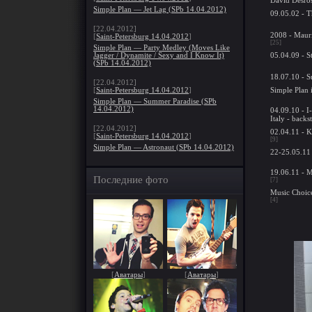
Simple Plan — Jet Lag (SPb 14.04.2012)
09.05.02 - 
[22.04.2012]
2008 - Maur
[
Saint-Petersburg 14.04.2012
]
[25]
Simple Plan — Party Medley (Moves Like
05.04.09 - S
Jagger / Dynamite / Sexy and I Know It)
(SPb 14.04.2012)
18.07.10 - S
[22.04.2012]
Simple Plan 
[
Saint-Petersburg 14.04.2012
]
Simple Plan — Summer Paradise (SPb
14.04.2012)
04.09.10 - I
Italy - backs
[22.04.2012]
02.04.11 - K
[
Saint-Petersburg 14.04.2012
]
[9]
Simple Plan — Astronaut (SPb 14.04.2012)
22-25.05.11 
19.06.11 - 
Последние фото
[7]
Music Choic
[4]
[
Аватары
]
[
Аватары
]