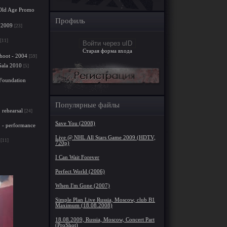
. Old Age Promo
Профиль
 2009
[23]
[11]
Войти через uID
Старая форма входа
hoot - 2004
[59]
Gala 2010
[5]
 Foundation
Популярные файлы
rehearsal
[24]
Save You (2008)
 - performance
Live @ NHL All Stars Game 2009 (HDTV,
[11]
720p)
I Can Wait Forever
Perfect World (2006)
When I'm Gone (2007)
Simple Plan Live Russia, Moscow, club B1
Maximum (18.08.2008)
18.08.2009, Russia, Moscow, Concert Part
(ProShot)