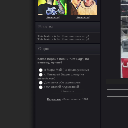
[
Аватары
]
[
Аватары
]
Реклама
This feature is for Premium users only!
This feature is for Premium users only!
Опрос
Какая версия песни "Jet Lag", по
вашему, лучше?
с Мари-Мэй (на французском)
с Наташей Бедингфилд (на
английском)
Для меня обе одинаковы
Обе отстой редкостный
Результаты
• Всего ответов:
1909