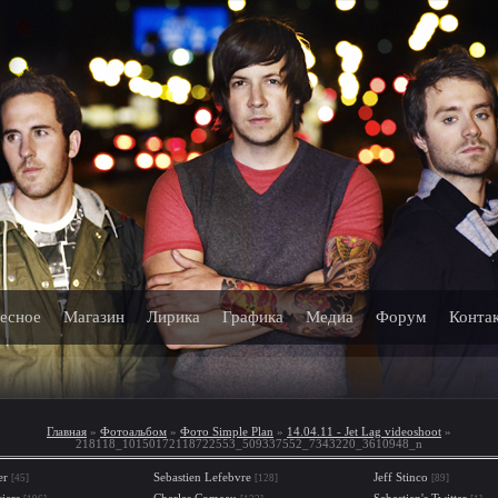
есное
Магазин
Лирика
Графика
Медиа
Форум
Конта
Главная
»
Фотоальбом
»
Фото Simple Plan
»
14.04.11 - Jet Lag videoshoot
»
218118_10150172118722553_509337552_7343220_3610948_n
er
Sebastien Lefebvre
Jeff Stinco
[45]
[128]
[89]
iers
Charles Comeau
Sebastien's Twitter