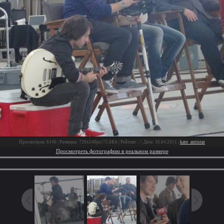
Просмотров: 6146 | Размеры: 720x540px/75.8Kb | Рейтинг: / | Дата: 16.04.2011 |
kate_antistar
Просмотреть фотографию в реальном размере