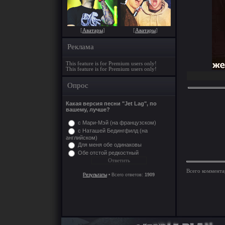
[
Аватары
]
[
Аватары
]
Реклама
This feature is for Premium users only!
This feature is for Premium users only!
Опрос
Какая версия песни "Jet Lag", по
вашему, лучше?
с Мари-Мэй (на французском)
с Наташей Бедингфилд (на
английском)
Для меня обе одинаковы
Обе отстой редкостный
Всего коммента
Результаты
• Всего ответов:
1909