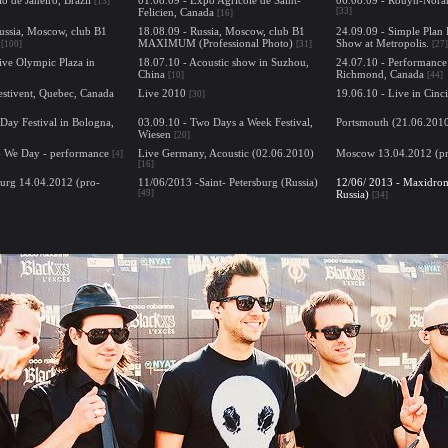
[13]
Felicien, Canada
[33]
[16]
ussia, Moscow, club B1
18.08.09 - Russia, Moscow, club B1
24.09.09 - Simple Plan
MAXIMUM (Professional Photo)
Show at Metropolis.
[100]
[31]
[27]
ive Olympic Plaza in
18.07.10 - Acoustic show in Suzhou,
24.07.10 - Performance
China
Richmond, Canada
[10]
[44]
estivent, Quebec, Canada
Live 2010
19.06.10 - Live in Cinc
[30]
-Day Festival in Bologna,
03.09.10 - Two Days a Week Festival,
Portsmouth (21.06.201
Wiesen
[20]
- We Day - performance
Live Germany, Acoustic (02.06.2010)
Moscow 13.04.2012 (pr
[4]
[16]
burg 14.04.2012 (pro-
11/06/2013 -Saint- Petersburg (Russia)
12/06/ 2013 - Maxidro
[49]
Russia)
[34]