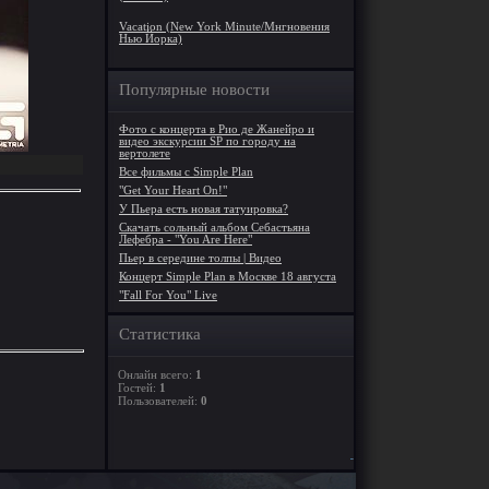
Vacation (New York Minute/Мнгновения
Нью Йорка)
Популярные новости
Фото с концерта в Рио де Жанейро и
видео экскурсии SP по городу на
вертолете
Все фильмы с Simple Plan
"Get Your Heart On!"
У Пьера есть новая татуировка?
Скачать сольный альбом Себастьяна
Лефебра - "You Are Here"
Пьер в середине толпы | Видео
Концерт Simple Plan в Москве 18 августа
"Fall For You" Live
Статистика
Онлайн всего:
1
Гостей:
1
Пользователей:
0