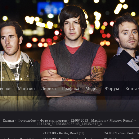
есное
Магазин
Лирика
Графика
Медиа
Форум
Конта
Главная
»
Фотоальбом
»
Фото с концертов
»
12/06/ 2013 - Maxidrom ( Moscow, Russia)
»
1017420_597583866927145_146352812_n
21.03.09 - Recife, Brazil
24.03.09 - Sao Paulo, B
[12]
o de Janeiro, Brazil
01.08.09 - Expo Agricole de Saint-
06.08.09 - Rouyn-Nora