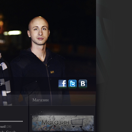
кт
Магазин
razil
[28]
nda, Canada