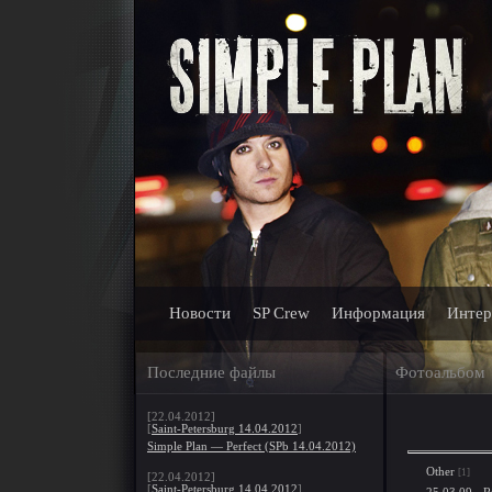
Новости
SP Crew
Информация
Интер
Последние файлы
Фотоальбом
[22.04.2012]
[
Saint-Petersburg 14.04.2012
]
Simple Plan — Perfect (SPb 14.04.2012)
Other
[1]
[22.04.2012]
[
Saint-Petersburg 14.04.2012
]
25.03.09 - Ri