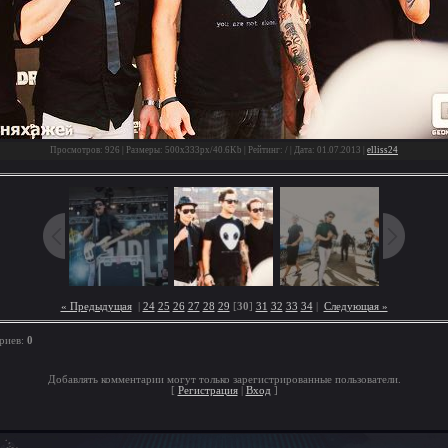
Просмотров: 926 | Размеры: 500x333px/40.6Kb | Рейтинг: / | Дата: 01.07.2013 |
elliss24
« Предыдущая
|
24
25
26
27
28
29
[
30
]
31
32
33
34
|
Следующая »
риев:
0
Добавлять комментарии могут только зарегистрированные пользователи.
[
Регистрация
|
Вход
]