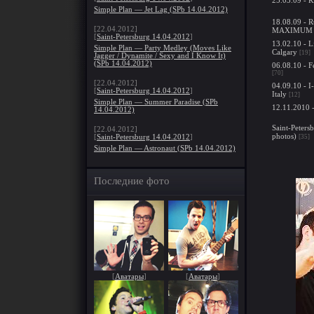
Simple Plan — Jet Lag (SPb 14.04.2012)
18.08.09 - R
[22.04.2012]
MAXIMUM
[
Saint-Petersburg 14.04.2012
]
13.02.10 - L
Simple Plan — Party Medley (Moves Like
Calgary
[19]
Jagger / Dynamite / Sexy and I Know It)
(SPb 14.04.2012)
06.08.10 - F
[70]
[22.04.2012]
04.09.10 - I
[
Saint-Petersburg 14.04.2012
]
Italy
[12]
Simple Plan — Summer Paradise (SPb
12.11.2010 
14.04.2012)
Saint-Peters
[22.04.2012]
photos)
[35]
[
Saint-Petersburg 14.04.2012
]
Simple Plan — Astronaut (SPb 14.04.2012)
Последние фото
[
Аватары
]
[
Аватары
]