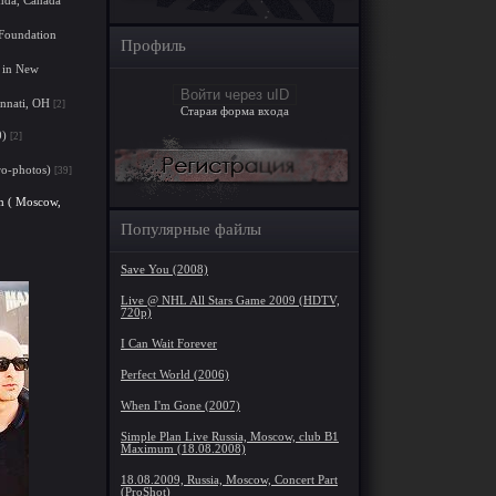
 Foundation
Профиль
 in New
Войти через uID
innati, OH
[2]
Старая форма входа
0)
[2]
o-photos)
[39]
m ( Moscow,
Популярные файлы
Save You (2008)
Live @ NHL All Stars Game 2009 (HDTV,
720p)
I Can Wait Forever
Perfect World (2006)
When I'm Gone (2007)
Simple Plan Live Russia, Moscow, club B1
Maximum (18.08.2008)
18.08.2009, Russia, Moscow, Concert Part
(ProShot)