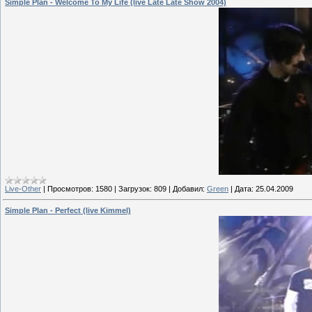
Simple Plan - Welcome To My Life (live Late Late Show 2004)
Live-Other
|
Просмотров:
1580
|
Загрузок:
809
|
Добавил:
Green
|
Дата:
25.04.2009
Simple Plan - Perfect (live Kimmel)