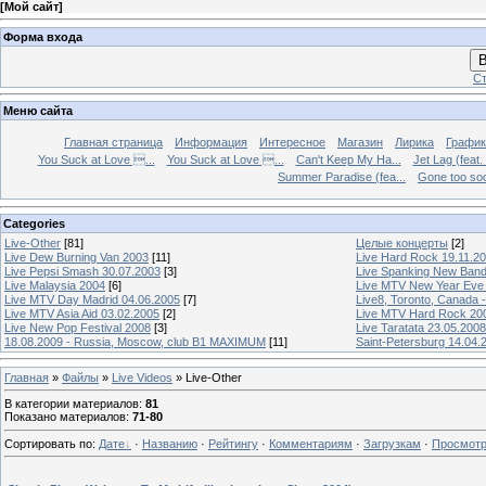
[
Мой сайт
]
Форма входа
В
Ст
Меню сайта
Главная страница
Информация
Интересное
Магазин
Лирика
График
You Suck at Love ...
You Suck at Love ...
Can't Keep My Ha...
Jet Lag (feat.
Summer Paradise (fea...
Gone too soon
Categories
Live-Other
[81]
Целые концерты
[2]
Live Dew Burning Van 2003
[11]
Live Hard Rock 19.11.2
Live Pepsi Smash 30.07.2003
[3]
Live Spanking New Ban
Live Malaysia 2004
[6]
Live MTV New Year Eve
Live MTV Day Madrid 04.06.2005
[7]
Live8, Toronto, Canada 
Live MTV Asia Aid 03.02.2005
[2]
Live MTV Hard Rock 20
Live New Pop Festival 2008
[3]
Live Taratata 23.05.2008
18.08.2009 - Russia, Moscow, club B1 MAXIMUM
[11]
Saint-Petersburg 14.04.
Главная
»
Файлы
»
Live Videos
» Live-Other
В категории материалов
:
81
Показано материалов
:
71-80
Сортировать по
:
Дате
·
Названию
·
Рейтингу
·
Комментариям
·
Загрузкам
·
Просмот