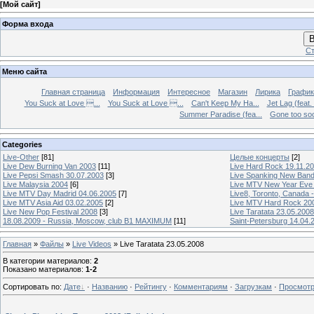
[
Мой сайт
]
Форма входа
В
Ст
Меню сайта
Главная страница
Информация
Интересное
Магазин
Лирика
График
You Suck at Love ...
You Suck at Love ...
Can't Keep My Ha...
Jet Lag (feat.
Summer Paradise (fea...
Gone too soon
Categories
Live-Other
[81]
Целые концерты
[2]
Live Dew Burning Van 2003
[11]
Live Hard Rock 19.11.2
Live Pepsi Smash 30.07.2003
[3]
Live Spanking New Ban
Live Malaysia 2004
[6]
Live MTV New Year Eve
Live MTV Day Madrid 04.06.2005
[7]
Live8, Toronto, Canada 
Live MTV Asia Aid 03.02.2005
[2]
Live MTV Hard Rock 20
Live New Pop Festival 2008
[3]
Live Taratata 23.05.2008
18.08.2009 - Russia, Moscow, club B1 MAXIMUM
[11]
Saint-Petersburg 14.04.
Главная
»
Файлы
»
Live Videos
» Live Taratata 23.05.2008
В категории материалов
:
2
Показано материалов
:
1-2
Сортировать по
:
Дате
·
Названию
·
Рейтингу
·
Комментариям
·
Загрузкам
·
Просмот