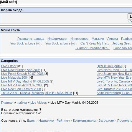
[
Мой сайт
]
Форма входа
В
Ст
Меню сайта
Главная страница
Информация
Интересное
Магазин
Лирика
График
You Suck at Love ...
You Suck at Love ...
Can't Keep My Ha...
Jet Lag (feat.
Summer Paradise (fea...
Gone too soon
Categories
Live-Other
[81]
Целые концерты
[2]
Live Dew Burning Van 2003
[11]
Live Hard Rock 19.11.2
Live Pepsi Smash 30.07.2003
[3]
Live Spanking New Ban
Live Malaysia 2004
[6]
Live MTV New Year Eve
Live MTV Day Madrid 04.06.2005
[7]
Live8, Toronto, Canada 
Live MTV Asia Aid 03.02.2005
[2]
Live MTV Hard Rock 20
Live New Pop Festival 2008
[3]
Live Taratata 23.05.2008
18.08.2009 - Russia, Moscow, club B1 MAXIMUM
[11]
Saint-Petersburg 14.04.
Главная
»
Файлы
»
Live Videos
» Live MTV Day Madrid 04.06.2005
В категории материалов
:
7
Показано материалов
:
1-7
Сортировать по
:
Дате
·
Названию
·
Рейтингу
·
Комментариям
·
Загрузкам
·
Просмот