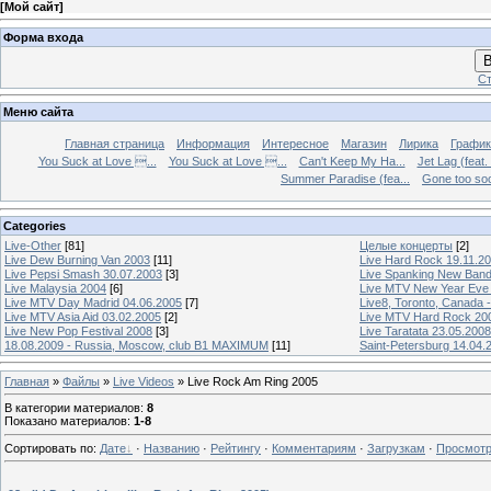
[
Мой сайт
]
Форма входа
В
Ст
Меню сайта
Главная страница
Информация
Интересное
Магазин
Лирика
График
You Suck at Love ...
You Suck at Love ...
Can't Keep My Ha...
Jet Lag (feat.
Summer Paradise (fea...
Gone too soon
Categories
Live-Other
[81]
Целые концерты
[2]
Live Dew Burning Van 2003
[11]
Live Hard Rock 19.11.2
Live Pepsi Smash 30.07.2003
[3]
Live Spanking New Ban
Live Malaysia 2004
[6]
Live MTV New Year Eve
Live MTV Day Madrid 04.06.2005
[7]
Live8, Toronto, Canada 
Live MTV Asia Aid 03.02.2005
[2]
Live MTV Hard Rock 20
Live New Pop Festival 2008
[3]
Live Taratata 23.05.2008
18.08.2009 - Russia, Moscow, club B1 MAXIMUM
[11]
Saint-Petersburg 14.04.
Главная
»
Файлы
»
Live Videos
» Live Rock Am Ring 2005
В категории материалов
:
8
Показано материалов
:
1-8
Сортировать по
:
Дате
·
Названию
·
Рейтингу
·
Комментариям
·
Загрузкам
·
Просмот