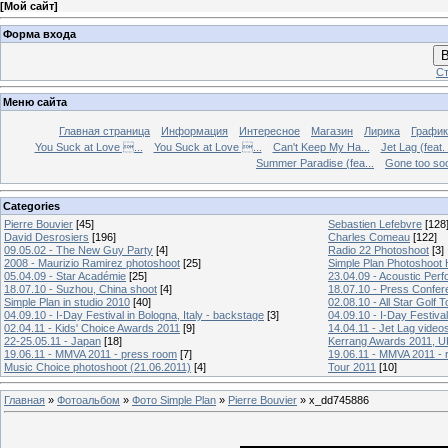
[
Мой сайт
]
Форма входа
В
Ст
Меню сайта
Главная страница
Информация
Интересное
Магазин
Лирика
График
You Suck at Love ...
You Suck at Love ...
Can't Keep My Ha...
Jet Lag (feat.
Summer Paradise (fea...
Gone too soon
Categories
Pierre Bouvier
[45]
Sebastien Lefebvre
[128
David Desrosiers
[196]
Charles Comeau
[122]
09.05.02 - The New Guy Party
[4]
Radio 22 Photoshoot
[3]
2008 - Maurizio Ramirez photoshoot
[25]
Simple Plan Photoshoot
05.04.09 - Star Académie
[25]
23.04.09 - Acoustic Pe
18.07.10 - Suzhou, China shoot
[4]
18.07.10 - Press Confer
Simple Plan in studio 2010
[40]
02.08.10 - All Star Golf
04.09.10 - I-Day Festival in Bologna, Italy - backstage
[3]
04.09.10 - I-Day Festival
02.04.11 - Kids' Choice Awards 2011
[9]
14.04.11 - Jet Lag video
22-25.05.11 - Japan
[18]
Kerrang Awards 2011, UK
19.06.11 - MMVA 2011 - press room
[7]
19.06.11 - MMVA 2011 - 
Music Choice photoshoot (21.06.2011)
[4]
Tour 2011
[10]
Главная
»
Фотоальбом
»
Фото Simple Plan
»
Pierre Bouvier
» x_dd745886