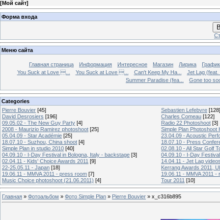
[
Мой сайт
]
Форма входа
В
Ст
Меню сайта
Главная страница
Информация
Интересное
Магазин
Лирика
График
You Suck at Love ...
You Suck at Love ...
Can't Keep My Ha...
Jet Lag (feat.
Summer Paradise (fea...
Gone too soon
Categories
Pierre Bouvier
[45]
Sebastien Lefebvre
[128
David Desrosiers
[196]
Charles Comeau
[122]
09.05.02 - The New Guy Party
[4]
Radio 22 Photoshoot
[3]
2008 - Maurizio Ramirez photoshoot
[25]
Simple Plan Photoshoot
05.04.09 - Star Académie
[25]
23.04.09 - Acoustic Pe
18.07.10 - Suzhou, China shoot
[4]
18.07.10 - Press Confer
Simple Plan in studio 2010
[40]
02.08.10 - All Star Golf
04.09.10 - I-Day Festival in Bologna, Italy - backstage
[3]
04.09.10 - I-Day Festival
02.04.11 - Kids' Choice Awards 2011
[9]
14.04.11 - Jet Lag video
22-25.05.11 - Japan
[18]
Kerrang Awards 2011, UK
19.06.11 - MMVA 2011 - press room
[7]
19.06.11 - MMVA 2011 - 
Music Choice photoshoot (21.06.2011)
[4]
Tour 2011
[10]
Главная
»
Фотоальбом
»
Фото Simple Plan
»
Pierre Bouvier
» x_c316b895