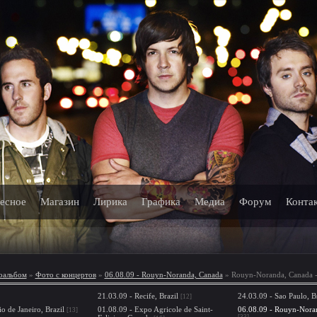
есное
Магазин
Лирика
Графика
Медиа
Форум
Конта
оальбом
»
Фото с концертов
»
06.08.09 - Rouyn-Noranda, Canada
» Rouyn-Noranda, Canada - 
21.03.09 - Recife, Brazil
24.03.09 - Sao Paulo, B
[12]
o de Janeiro, Brazil
01.08.09 - Expo Agricole de Saint-
06.08.09 - Rouyn-Nora
[13]
[33]