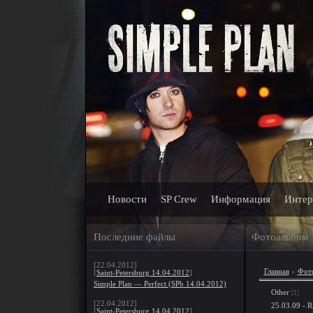
Новости
SP Crew
Информация
Интер
Последние файлы
Фотоальбом
[22.04.2012]
Главная
»
Фот
[
Saint-Petersburg 14.04.2012
]
Simple Plan — Perfect (SPb 14.04.2012)
Other
[1]
[22.04.2012]
25.03.09 - Ri
[
Saint-Petersburg 14.04.2012
]