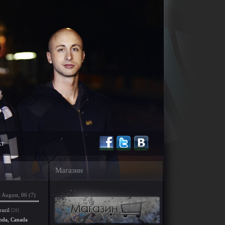
кт
Магазин
August, 06 (7)
razil
[28]
nda, Canada