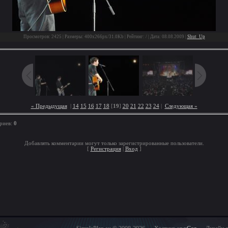
Просмотров: 2425 | Размеры: 400x266px/31.0Kb | Рейтинг: / | Дата: 08.08.2009 |
Shut_Up
« Предыдущая
|
14
15
16
17
18
[
19
]
20
21
22
23
24
|
Следующая »
риев:
0
Добавлять комментарии могут только зарегистрированные пользователи.
[
Регистрация
|
Вход
]