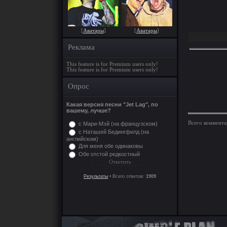
[
Аватары
]
[
Аватары
]
Реклама
This feature is for Premium users only!
This feature is for Premium users only!
Опрос
Какая версия песни "Jet Lag", по
вашему, лучше?
Всего коммента
с Мари-Мэй (на французском)
с Наташей Бедингфилд (на
английском)
Для меня обе одинаковы
Обе отстой редкостный
Результаты
• Всего ответов:
1909