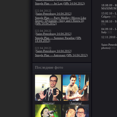
Simple Plan — Jet Lag (SPb 14.04.2012)
18.08.09 - R
MAXIMUM
[22.04.2012]
13.02.10 - L
[
Saint-Petersburg 14.04.2012
]
Calgary
[19]
Simple Plan — Party Medley (Moves Like
Jagger / Dynamite / Sexy and I Know It)
06.08.10 - F
(SPb 14.04.2012)
[70]
04.09.10 - I
[22.04.2012]
Italy
[12]
[
Saint-Petersburg 14.04.2012
]
12.11.2010 
Simple Plan — Summer Paradise (SPb
14.04.2012)
Saint-Peters
photos)
[35]
[22.04.2012]
[
Saint-Petersburg 14.04.2012
]
Simple Plan — Astronaut (SPb 14.04.2012)
Последние фото
[
Аватары
]
[
Аватары
]