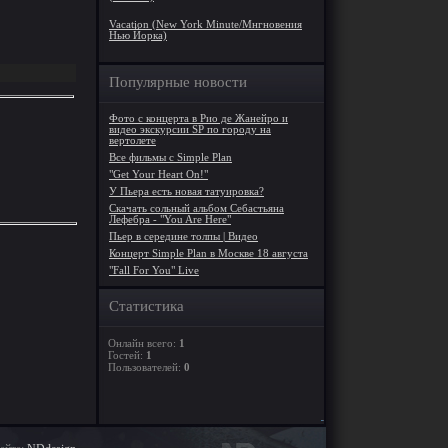
Vacation (New York Minute/Мнгновения
Нью Йорка)
Популярные новости
Фото с концерта в Рио де Жанейро и
видео экскурсии SP по городу на
вертолете
Все фильмы с Simple Plan
"Get Your Heart On!"
У Пьера есть новая татуировка?
Скачать сольный альбом Себастьяна
Лефебра - "You Are Here"
Пьер в середине толпы | Видео
Концерт Simple Plan в Москве 18 августа
"Fall For You" Live
Статистика
Онлайн всего:
1
Гостей:
1
Пользователей:
0