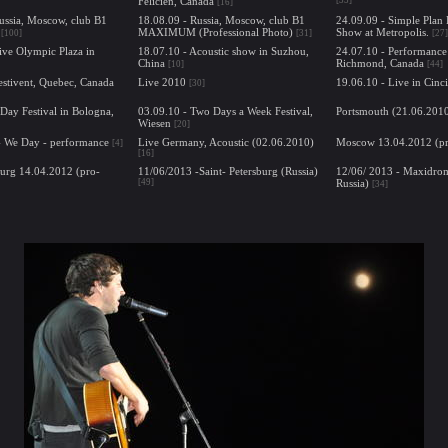
Felicien, Canada
[16]
ussia, Moscow, club B1
18.08.09 - Russia, Moscow, club B1
24.09.09 - Simple Plan
MAXIMUM (Professional Photo)
Show at Metropolis.
[100]
[31]
[27]
ive Olympic Plaza in
18.07.10 - Acoustic show in Suzhou,
24.07.10 - Performance
China
Richmond, Canada
[10]
[44]
estivent, Quebec, Canada
Live 2010
19.06.10 - Live in Cinc
[30]
-Day Festival in Bologna,
03.09.10 - Two Days a Week Festival,
Portsmouth (21.06.201
Wiesen
[20]
- We Day - performance
Live Germany, Acoustic (02.06.2010)
Moscow 13.04.2012 (pr
[4]
[16]
burg 14.04.2012 (pro-
11/06/2013 -Saint- Petersburg (Russia)
12/06/ 2013 - Maxidro
[49]
Russia)
[34]