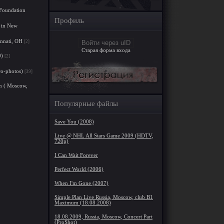
 Foundation
Профиль
 in New
innati, OH
[2]
Войти через uID
Старая форма входа
0)
[2]
o-photos)
[39]
m ( Moscow,
Популярные файлы
Save You (2008)
Live @ NHL All Stars Game 2009 (HDTV,
720p)
I Can Wait Forever
Perfect World (2006)
When I'm Gone (2007)
Simple Plan Live Russia, Moscow, club B1
Maximum (18.08.2008)
18.08.2009, Russia, Moscow, Concert Part
(ProShot)