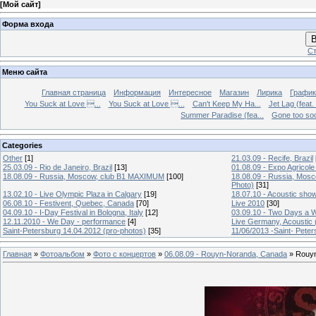
[
Мой сайт
]
Форма входа
В
Ст
Меню сайта
Главная страница
Информация
Интересное
Магазин
Лирика
График
You Suck at Love ...
You Suck at Love ...
Can't Keep My Ha...
Jet Lag (feat.
Summer Paradise (fea...
Gone too soon
Categories
Other
[1]
21.03.09 - Recife, Brazil
25.03.09 - Rio de Janeiro, Brazil
[13]
01.08.09 - Expo Agricole
18.08.09 - Russia, Moscow, club B1 MAXIMUM
[100]
18.08.09 - Russia, Mos
Photo)
[31]
13.02.10 - Live Olympic Plaza in Calgary
[19]
18.07.10 - Acoustic sho
06.08.10 - Festivent, Quebec, Canada
[70]
Live 2010
[30]
04.09.10 - I-Day Festival in Bologna, Italy
[12]
03.09.10 - Two Days a W
12.11.2010 - We Day - performance
[4]
Live Germany, Acoustic 
Saint-Petersburg 14.04.2012 (pro-photos)
[35]
11/06/2013 -Saint- Peter
Главная
»
Фотоальбом
»
Фото с концертов
»
06.08.09 - Rouyn-Noranda, Canada
» Rouyn