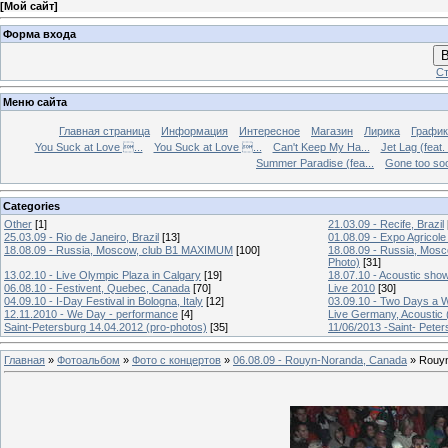
[
Мой сайт
]
Форма входа
В
Ст
Меню сайта
Главная страница
Информация
Интересное
Магазин
Лирика
График
You Suck at Love ...
You Suck at Love ...
Can't Keep My Ha...
Jet Lag (feat.
Summer Paradise (fea...
Gone too soon
Categories
Other
[1]
21.03.09 - Recife, Brazil
25.03.09 - Rio de Janeiro, Brazil
[13]
01.08.09 - Expo Agricole
18.08.09 - Russia, Moscow, club B1 MAXIMUM
[100]
18.08.09 - Russia, Mos
Photo)
[31]
13.02.10 - Live Olympic Plaza in Calgary
[19]
18.07.10 - Acoustic sho
06.08.10 - Festivent, Quebec, Canada
[70]
Live 2010
[30]
04.09.10 - I-Day Festival in Bologna, Italy
[12]
03.09.10 - Two Days a W
12.11.2010 - We Day - performance
[4]
Live Germany, Acoustic 
Saint-Petersburg 14.04.2012 (pro-photos)
[35]
11/06/2013 -Saint- Peter
Главная
»
Фотоальбом
»
Фото с концертов
»
06.08.09 - Rouyn-Noranda, Canada
» Rouyn