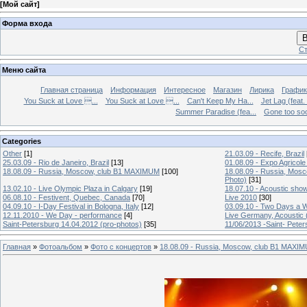
[
Мой сайт
]
Форма входа
В
Ст
Меню сайта
Главная страница
Информация
Интересное
Магазин
Лирика
График
You Suck at Love ...
You Suck at Love ...
Can't Keep My Ha...
Jet Lag (feat.
Summer Paradise (fea...
Gone too soon
Categories
Other
[1]
21.03.09 - Recife, Brazil
25.03.09 - Rio de Janeiro, Brazil
[13]
01.08.09 - Expo Agricole
18.08.09 - Russia, Moscow, club B1 MAXIMUM
[100]
18.08.09 - Russia, Mos
Photo)
[31]
13.02.10 - Live Olympic Plaza in Calgary
[19]
18.07.10 - Acoustic sho
06.08.10 - Festivent, Quebec, Canada
[70]
Live 2010
[30]
04.09.10 - I-Day Festival in Bologna, Italy
[12]
03.09.10 - Two Days a W
12.11.2010 - We Day - performance
[4]
Live Germany, Acoustic 
Saint-Petersburg 14.04.2012 (pro-photos)
[35]
11/06/2013 -Saint- Peter
Главная
»
Фотоальбом
»
Фото с концертов
»
18.08.09 - Russia, Moscow, club B1 MAXIM