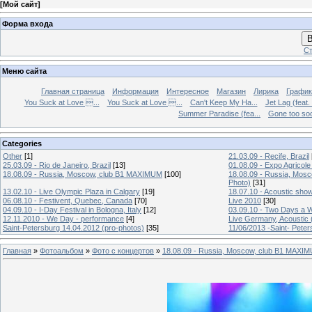
[
Мой сайт
]
Форма входа
В
Ст
Меню сайта
Главная страница
Информация
Интересное
Магазин
Лирика
График
You Suck at Love ...
You Suck at Love ...
Can't Keep My Ha...
Jet Lag (feat.
Summer Paradise (fea...
Gone too soon
Categories
Other
[1]
21.03.09 - Recife, Brazil
25.03.09 - Rio de Janeiro, Brazil
[13]
01.08.09 - Expo Agricole
18.08.09 - Russia, Moscow, club B1 MAXIMUM
[100]
18.08.09 - Russia, Mos
Photo)
[31]
13.02.10 - Live Olympic Plaza in Calgary
[19]
18.07.10 - Acoustic sho
06.08.10 - Festivent, Quebec, Canada
[70]
Live 2010
[30]
04.09.10 - I-Day Festival in Bologna, Italy
[12]
03.09.10 - Two Days a W
12.11.2010 - We Day - performance
[4]
Live Germany, Acoustic 
Saint-Petersburg 14.04.2012 (pro-photos)
[35]
11/06/2013 -Saint- Peter
Главная
»
Фотоальбом
»
Фото с концертов
»
18.08.09 - Russia, Moscow, club B1 MAXIM