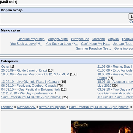
[
Мой сайт
]
Форма входа
В
Ст
Меню сайта
Главная страница
Информация
Интересное
Магазин
Лирика
График
You Suck at Love ...
You Suck at Love ...
Can't Keep My Ha...
Jet Lag (feat.
Summer Paradise (fea...
Gone too soon
Categories
Other
[1]
21.03.09 - Recife, Brazil
25.03.09 - Rio de Janeiro, Brazil
[13]
01.08.09 - Expo Agricole
18.08.09 - Russia, Moscow, club B1 MAXIMUM
[100]
18.08.09 - Russia, Mos
Photo)
[31]
13.02.10 - Live Olympic Plaza in Calgary
[19]
18.07.10 - Acoustic sho
06.08.10 - Festivent, Quebec, Canada
[70]
Live 2010
[30]
04.09.10 - I-Day Festival in Bologna, Italy
[12]
03.09.10 - Two Days a W
12.11.2010 - We Day - performance
[4]
Live Germany, Acoustic 
Saint-Petersburg 14.04.2012 (pro-photos)
[35]
11/06/2013 -Saint- Peter
Главная
»
Фотоальбом
»
Фото с концертов
»
Saint-Petersburg 14.04.2012 (pro-photos)
» 