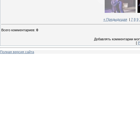
« Предыдущая
|
7
8
9
Всего комментариев
:
0
Добавлять комментарии могу
[
Р
Полная версия сайта