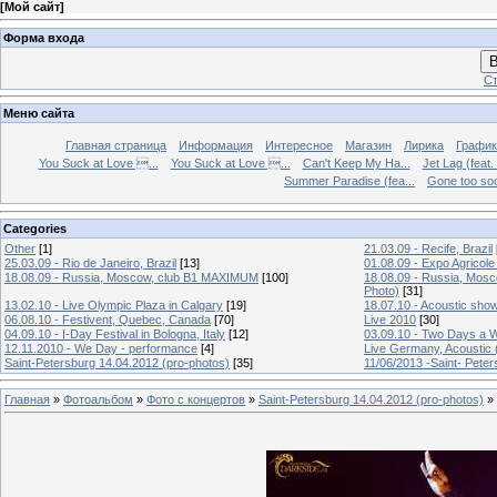
[
Мой сайт
]
Форма входа
В
Ст
Меню сайта
Главная страница
Информация
Интересное
Магазин
Лирика
График
You Suck at Love ...
You Suck at Love ...
Can't Keep My Ha...
Jet Lag (feat.
Summer Paradise (fea...
Gone too soon
Categories
Other
[1]
21.03.09 - Recife, Brazil
25.03.09 - Rio de Janeiro, Brazil
[13]
01.08.09 - Expo Agricole
18.08.09 - Russia, Moscow, club B1 MAXIMUM
[100]
18.08.09 - Russia, Mos
Photo)
[31]
13.02.10 - Live Olympic Plaza in Calgary
[19]
18.07.10 - Acoustic sho
06.08.10 - Festivent, Quebec, Canada
[70]
Live 2010
[30]
04.09.10 - I-Day Festival in Bologna, Italy
[12]
03.09.10 - Two Days a W
12.11.2010 - We Day - performance
[4]
Live Germany, Acoustic 
Saint-Petersburg 14.04.2012 (pro-photos)
[35]
11/06/2013 -Saint- Peter
Главная
»
Фотоальбом
»
Фото с концертов
»
Saint-Petersburg 14.04.2012 (pro-photos)
» 